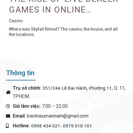
REALITY
GAMES IN ONLINE
CASINOS
Casino
Where was Skyfall filmed? The casino, the house, and all
the locations
Thông tin
351/24A Lê Đại Hành, Phường 11
Trụ sở chính:
, Q. 11,
TP.HCM
Giờ làm việc:
7:00 – 22:00
Email:
bienhieumiennam@gmail.com
0908 434 021- 0979 018 101
Hotline:
‭