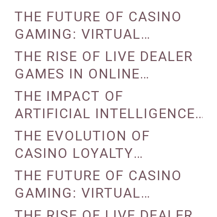
ON CASINO OPERATIONS
THE FUTURE OF CASINO
GAMING: VIRTUAL
REALITY AND AUGMENTED
THE RISE OF LIVE DEALER
REALITY
GAMES IN ONLINE
CASINOS
THE IMPACT OF
ARTIFICIAL INTELLIGENCE
ON CASINO OPERATIONS
THE EVOLUTION OF
CASINO LOYALTY
PROGRAMS
THE FUTURE OF CASINO
GAMING: VIRTUAL
REALITY AND AUGMENTED
THE RISE OF LIVE DEALER