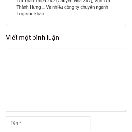
Tải Thân Thiện 247 (Chuyển Nhà 247), Vận Tải
Thành Hưng ... Và nhiều công ty chuyên ngành
Logistic khác.
Viết một bình luận