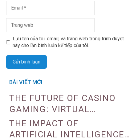
Lưu tên của tôi, email, và trang web trong trình duyệt
này cho lần bình luận kế tiếp của tôi.
BÀI VIẾT MỚI
THE FUTURE OF CASINO
GAMING: VIRTUAL
REALITY AND AUGMENTED
THE IMPACT OF
REALITY
ARTIFICIAL INTELLIGENCE