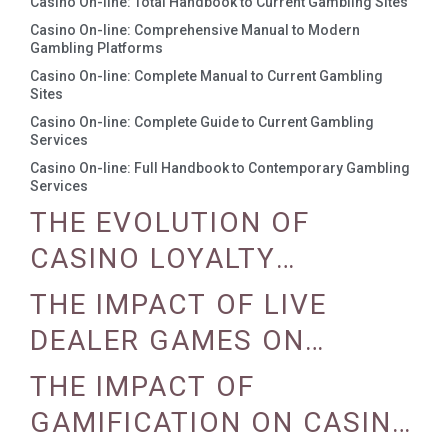
Casino On-line: Total Handbook to Current Gambling Sites
Casino On-line: Comprehensive Manual to Modern
Gambling Platforms
Casino On-line: Complete Manual to Current Gambling
Sites
Casino On-line: Complete Guide to Current Gambling
Services
Casino On-line: Full Handbook to Contemporary Gambling
Services
THE EVOLUTION OF
CASINO LOYALTY
PROGRAMS
THE IMPACT OF LIVE
DEALER GAMES ON
CASINO EXPERIENCE
THE IMPACT OF
GAMIFICATION ON CASINO