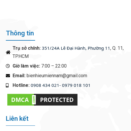
ENGAGEMENT
Thông tin
351/24A Lê Đại Hành, Phường 11
Trụ sở chính:
, Q. 11,
TP.HCM
Giờ làm việc:
7:00 – 22:00
Email:
bienhieumiennam@gmail.com
0908 434 021- 0979 018 101
Hotline:
‭
Liên kết