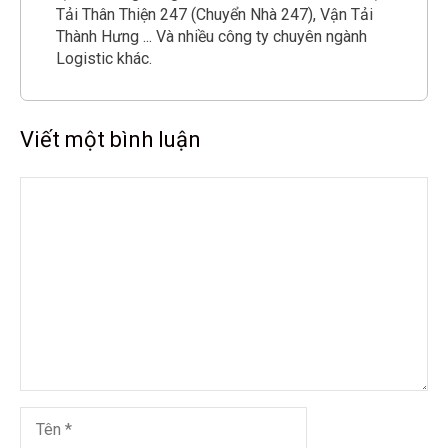
Tải Thân Thiện 247 (Chuyển Nhà 247), Vận Tải
Thành Hưng ... Và nhiều công ty chuyên ngành
Logistic khác.
Viết một bình luận