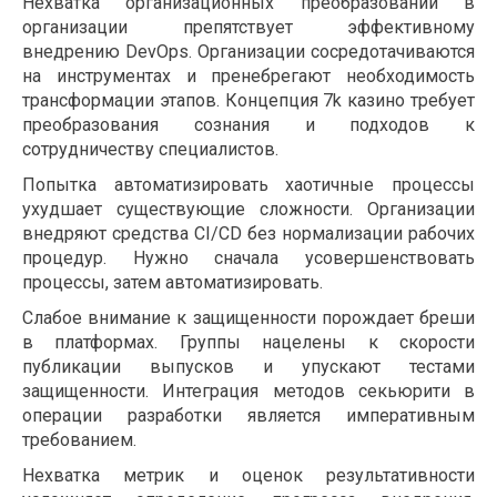
Нехватка организационных преобразований в
организации препятствует эффективному
внедрению DevOps. Организации сосредотачиваются
на инструментах и пренебрегают необходимость
трансформации этапов. Концепция 7k казино требует
преобразования сознания и подходов к
сотрудничеству специалистов.
Попытка автоматизировать хаотичные процессы
ухудшает существующие сложности. Организации
внедряют средства CI/CD без нормализации рабочих
процедур. Нужно сначала усовершенствовать
процессы, затем автоматизировать.
Слабое внимание к защищенности порождает бреши
в платформах. Группы нацелены к скорости
публикации выпусков и упускают тестами
защищенности. Интеграция методов секьюрити в
операции разработки является императивным
требованием.
Нехватка метрик и оценок результативности