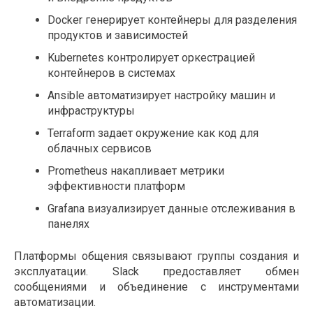
Docker генерирует контейнеры для разделения
продуктов и зависимостей
Kubernetes контролирует оркестрацией
контейнеров в системах
Ansible автоматизирует настройку машин и
инфраструктуры
Terraform задает окружение как код для
облачных сервисов
Prometheus накапливает метрики
эффективности платформ
Grafana визуализирует данные отслеживания в
панелях
Платформы общения связывают группы создания и
эксплуатации. Slack предоставляет обмен
сообщениями и объединение с инструментами
автоматизации.