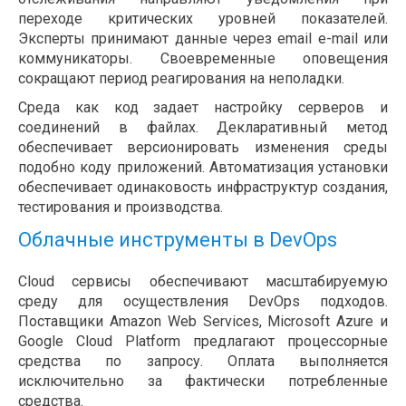
переходе критических уровней показателей.
Эксперты принимают данные через email e-mail или
коммуникаторы. Своевременные оповещения
сокращают период реагирования на неполадки.
Среда как код задает настройку серверов и
соединений в файлах. Декларативный метод
обеспечивает версионировать изменения среды
подобно коду приложений. Автоматизация установки
обеспечивает одинаковость инфраструктур создания,
тестирования и производства.
Облачные инструменты в DevOps
Cloud сервисы обеспечивают масштабируемую
среду для осуществления DevOps подходов.
Поставщики Amazon Web Services, Microsoft Azure и
Google Cloud Platform предлагают процессорные
средства по запросу. Оплата выполняется
исключительно за фактически потребленные
средства.