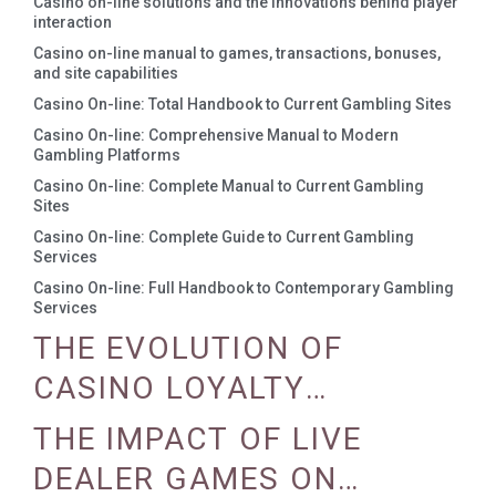
Casino on-line solutions and the innovations behind player
interaction
Casino on-line manual to games, transactions, bonuses,
and site capabilities
Casino On-line: Total Handbook to Current Gambling Sites
Casino On-line: Comprehensive Manual to Modern
Gambling Platforms
Casino On-line: Complete Manual to Current Gambling
Sites
Casino On-line: Complete Guide to Current Gambling
Services
Casino On-line: Full Handbook to Contemporary Gambling
Services
THE EVOLUTION OF
CASINO LOYALTY
PROGRAMS
THE IMPACT OF LIVE
DEALER GAMES ON