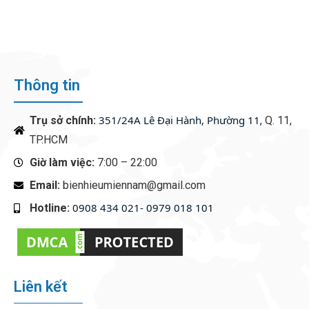
CASINO EXPERIENCE
Thông tin
351/24A Lê Đại Hành, Phường 11
Trụ sở chính:
, Q. 11,
TP.HCM
Giờ làm việc:
7:00 – 22:00
Email:
bienhieumiennam@gmail.com
0908 434 021- 0979 018 101
Hotline:
‭
Liên kết