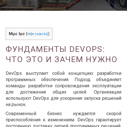
Mục lục
[
Hiện toàn bộ
]
ФУНДАМЕНТЫ DEVOPS:
ЧТО ЭТО И ЗАЧЕМ НУЖНО
DevOps выступает собой концепцию разработки
программных обеспечения. Подход объединяет
команды разработки сопровождения эксплуатации
для достижения общих целей. Организации
используют DevOps для ускорения запуска решений
на рынок.
Современный бизнес нуждается скорой
приспособления к изменениям. DevOps гарантирует
постоянную доставку патчей программных решений.