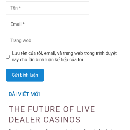
Lưu tên của tôi, email, và trang web trong trình duyệt
này cho lần bình luận kế tiếp của tôi.
BÀI VIẾT MỚI
THE FUTURE OF LIVE
DEALER CASINOS