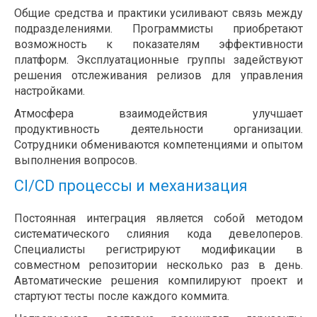
Общие средства и практики усиливают связь между
подразделениями. Программисты приобретают
возможность к показателям эффективности
платформ. Эксплуатационные группы задействуют
решения отслеживания релизов для управления
настройками.
Атмосфера взаимодействия улучшает
продуктивность деятельности организации.
Сотрудники обмениваются компетенциями и опытом
выполнения вопросов.
CI/CD процессы и механизация
Постоянная интеграция является собой методом
систематического слияния кода девелоперов.
Специалисты регистрируют модификации в
совместном репозитории несколько раз в день.
Автоматические решения компилируют проект и
стартуют тесты после каждого коммита.