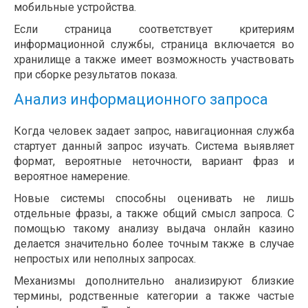
мобильные устройства.
Если страница соответствует критериям
информационной службы, страница включается во
хранилище а также имеет возможность участвовать
при сборке результатов показа.
Анализ информационного запроса
Когда человек задает запрос, навигационная служба
стартует данный запрос изучать. Система выявляет
формат, вероятные неточности, вариант фраз и
вероятное намерение.
Новые системы способны оценивать не лишь
отдельные фразы, а также общий смысл запроса. С
помощью такому анализу выдача онлайн казино
делается значительно более точным также в случае
непростых или неполных запросах.
Механизмы дополнительно анализируют близкие
термины, родственные категории а также частые