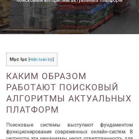
поисковый алгоритмы актуальных платформ
Mục lục
[
Hiện toàn bộ
]
КАКИМ ОБРАЗОМ
РАБОТАЮТ ПОИСКОВЫЙ
АЛГОРИТМЫ АКТУАЛЬНЫХ
ПЛАТФОРМ
Поисковые системы выступают фундаментом
функционирования современных онлайн-систем. В
частности эти механизмы несут ответственность для