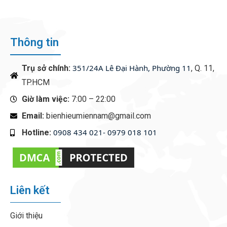
Thông tin
351/24A Lê Đại Hành, Phường 11
Trụ sở chính:
, Q. 11,
TP.HCM
Giờ làm việc:
7:00 – 22:00
Email:
bienhieumiennam@gmail.com
0908 434 021- 0979 018 101
Hotline:
‭
Liên kết
Giới thiệu