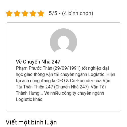
5/5 - (4 bình chọn)
Về Chuyển Nhà 247
Phạm Phước Thân (29/09/1991) tốt nghiệp đại
học giao thông vận tải chuyên ngành Logistic. Hiện
tại anh cũng đang là CEO & Co-Founder của Vận
Tải Thân Thiện 247 (Chuyển Nhà 247), Vận Tải
Thành Hưng ... Và nhiều công ty chuyên ngành
Logistic khác.
Viết một bình luận