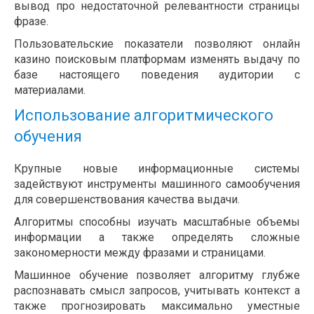
вывод про недостаточной релевантности страницы
фразе.
Пользовательские показатели позволяют онлайн
казино поисковым платформам изменять выдачу по
базе настоящего поведения аудитории с
материалами.
Использование алгоритмического
обучения
Крупные новые информационные системы
задействуют инструменты машинного самообучения
для совершенствования качества выдачи.
Алгоритмы способны изучать масштабные объемы
информации а также определять сложные
закономерности между фразами и страницами.
Машинное обучение позволяет алгоритму глубже
распознавать смысл запросов, учитывать контекст а
также прогнозировать максимально уместные