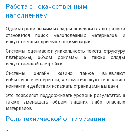
Работа с некачественным
наполнением
Одним среди значимых задач поисковых алгоритмов
становится поиск малополезных материалов и
искусственных приемов оптимизации.
Системы оценивают уникальность текста, структуру
платформы, объем рекламы а также следы
искусственной настройки.
Системы онлайн казино также выявляют
избыточные материалы, автоматическую генерацию
контента и действия искажать страницами выдачи.
Это позволяет поддерживать уровень результатов а
также уменьшать объем лишних либо опасных
материалов.
Роль технической оптимизации