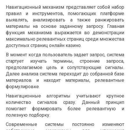
Навигационный механизм представляет собой набор
правил и инструментов, помогающих платформе
выявлять, анализировать а также ранжировать
материалы на основе заданному запросу. Главная
функция механизма выражается во демонстрации
максимально релевантных страниц среди множества
доступных страниц онлайн казино.
В момент когда пользователь задает запрос, система
стартует изучать термины, строение запроса,
предполагаемое цель и сопутствующие сигналы.
Далее анализа система переходит до собранной базе
материалов и находит материалы, релевантные
формулировке.
Навигационные алгоритмы учитывают крупное
количество сигналов сразу. Данный принцип
помогает формировать более релевантную и
полезную подборку.
Современные системы постоянно изменяют