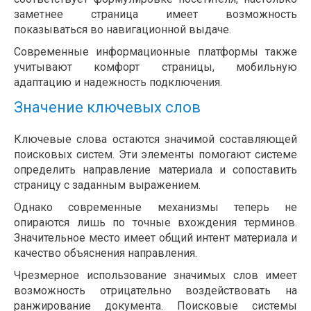
заметнее страница имеет возможность
показываться во навигационной выдаче.
Современные информационные платформы также
учитывают комфорт страницы, мобильную
адаптацию и надежность подключения.
Значение ключевых слов
Ключевые слова остаются значимой составляющей
поисковых систем. Эти элементы помогают системе
определить направление материала и сопоставить
страницу с заданным выражением.
Однако современные механизмы теперь не
опираются лишь по точные вхождения терминов.
Значительное место имеет общий интент материала и
качество объяснения направления.
Чрезмерное использование значимых слов имеет
возможность отрицательно воздействовать на
ранжирование документа. Поисковые системы