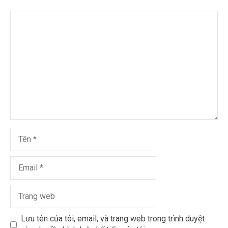
Lưu tên của tôi, email, và trang web trong trình duyệt