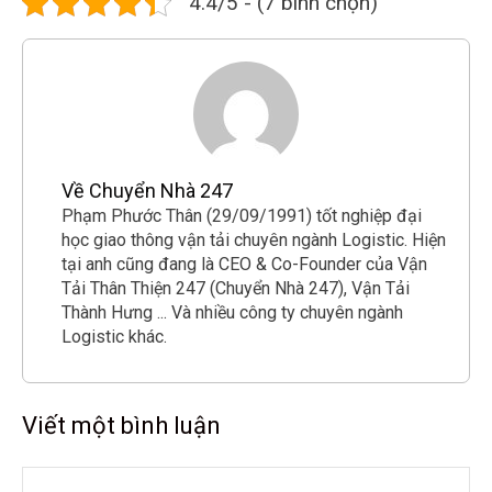
4.4/5 - (7 bình chọn)
Về Chuyển Nhà 247
Phạm Phước Thân (29/09/1991) tốt nghiệp đại
học giao thông vận tải chuyên ngành Logistic. Hiện
tại anh cũng đang là CEO & Co-Founder của Vận
Tải Thân Thiện 247 (Chuyển Nhà 247), Vận Tải
Thành Hưng ... Và nhiều công ty chuyên ngành
Logistic khác.
Viết một bình luận