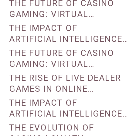
CASINOS
THE FUTURE OF CASINO
GAMING: VIRTUAL
REALITY AND AUGMENTED
THE IMPACT OF
REALITY
ARTIFICIAL INTELLIGENCE
ON CASINO OPERATIONS
THE FUTURE OF CASINO
GAMING: VIRTUAL
REALITY AND AUGMENTED
THE RISE OF LIVE DEALER
REALITY
GAMES IN ONLINE
CASINOS
THE IMPACT OF
ARTIFICIAL INTELLIGENCE
ON CASINO OPERATIONS
THE EVOLUTION OF