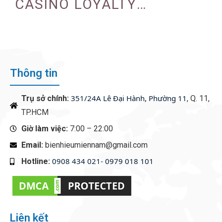
CASINO LOYALTY
PROGRAMS
Thông tin
351/24A Lê Đại Hành, Phường 11
Trụ sở chính:
, Q. 11,
TP.HCM
Giờ làm việc:
7:00 – 22:00
Email:
bienhieumiennam@gmail.com
0908 434 021- 0979 018 101
Hotline:
‭
Liên kết