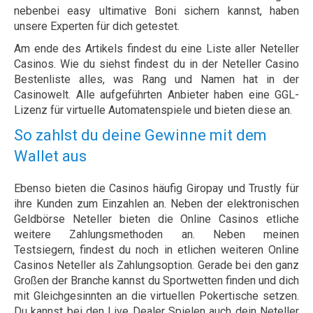
nebenbei easy ultimative Boni sichern kannst, haben
unsere Experten für dich getestet.
Am ende des Artikels findest du eine Liste aller Neteller
Casinos. Wie du siehst findest du in der Neteller Casino
Bestenliste alles, was Rang und Namen hat in der
Casinowelt. Alle aufgeführten Anbieter haben eine GGL-
Lizenz für virtuelle Automatenspiele und bieten diese an.
So zahlst du deine Gewinne mit dem
Wallet aus
Ebenso bieten die Casinos häufig Giropay und Trustly für
ihre Kunden zum Einzahlen an. Neben der elektronischen
Geldbörse Neteller bieten die Online Casinos etliche
weitere Zahlungsmethoden an. Neben meinen
Testsiegern, findest du noch in etlichen weiteren Online
Casinos Neteller als Zahlungsoption. Gerade bei den ganz
Großen der Branche kannst du Sportwetten finden und dich
mit Gleichgesinnten an die virtuellen Pokertische setzen.
Du kannst bei den Live Dealer Spielen auch dein Neteller