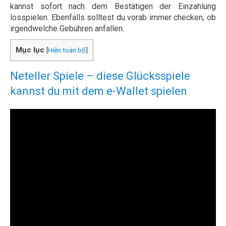
kannst sofort nach dem Bestätigen der Einzahlung
losspielen. Ebenfalls solltest du vorab immer checken, ob
irgendwelche Gebühren anfallen.
Mục lục
[
Hiện toàn bộ
]
Neteller Spiele – diese Glücksspiele
kannst du mit dem e-Wallet spielen