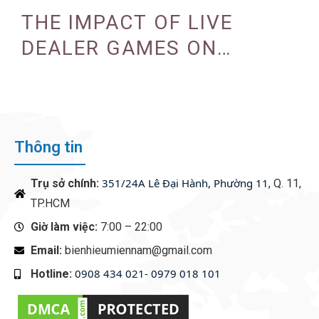
PROGRAMS
THE IMPACT OF LIVE
DEALER GAMES ON
CASINO EXPERIENCE
Thông tin
351/24A Lê Đại Hành, Phường 11
Trụ sở chính:
, Q. 11,
TP.HCM
Giờ làm việc:
7:00 – 22:00
Email:
bienhieumiennam@gmail.com
0908 434 021- 0979 018 101
Hotline:
‭