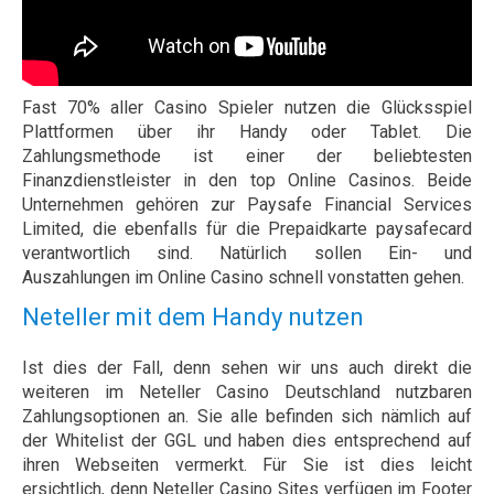
Fast 70% aller Casino Spieler nutzen die Glücksspiel
Plattformen über ihr Handy oder Tablet. Die
Zahlungsmethode ist einer der beliebtesten
Finanzdienstleister in den top Online Casinos. Beide
Unternehmen gehören zur Paysafe Financial Services
Limited, die ebenfalls für die Prepaidkarte paysafecard
verantwortlich sind. Natürlich sollen Ein- und
Auszahlungen im Online Casino schnell vonstatten gehen.
Neteller mit dem Handy nutzen
Ist dies der Fall, denn sehen wir uns auch direkt die
weiteren im Neteller Casino Deutschland nutzbaren
Zahlungsoptionen an. Sie alle befinden sich nämlich auf
der Whitelist der GGL und haben dies entsprechend auf
ihren Webseiten vermerkt. Für Sie ist dies leicht
ersichtlich, denn Neteller Casino Sites verfügen im Footer