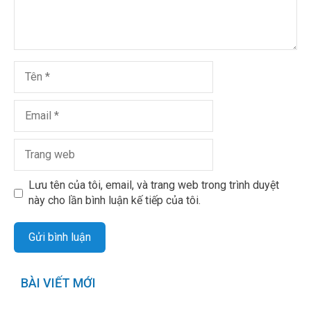
Lưu tên của tôi, email, và trang web trong trình duyệt
này cho lần bình luận kế tiếp của tôi.
BÀI VIẾT MỚI