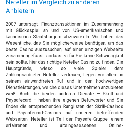
Neteller im Vergleich zu anderen
Anbietern
2007 untersagt, Finanztransaktionen im Zusammenhang
mit Glücksspiel an und von US-amerikanischen und
kanadischen Staatsbürgern abzuwickeln. Wir haben das
Wesentliche, das Sie möglicherweise benötigen, um das
beste Casino auszusuchen, auf einer einzigen Webseite
zusammengefasst, sodass es für Sie keine Schwierigkeit
sein sollte, hier das richtige Neteller Casino zu finden. Die
Hauptgründe, wieso so viele Spieler dem
Zahlungsanbieter Neteller vertrauen, liegen vor allem in
seinem einwandfreien Ruf und in den hochwertigen
Dienstleistungen, welche dieses Unternehmen anzubieten
weiß. Auch die beiden anderen Dienste – Skrill und
Paysafecard – haben ihre eigenen Befürworter und Sie
finden die entsprechenden Ranglisten der Skrill-Casinos
und Paysafecard-Casinos auf unseren betreffenden
Webseiten. Neteller ist Teil der Paysafe-Gruppe, einem
erfahrenen und alteingesessenen Online-