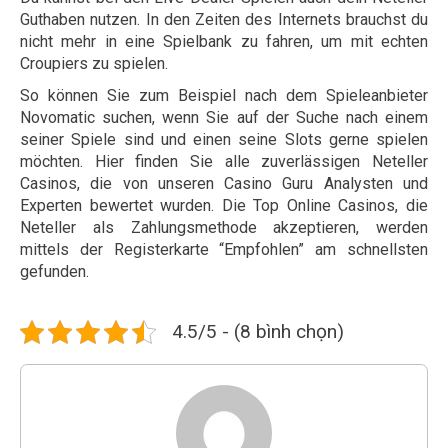
Guthaben nutzen. In den Zeiten des Internets brauchst du
nicht mehr in eine Spielbank zu fahren, um mit echten
Croupiers zu spielen.
So können Sie zum Beispiel nach dem Spieleanbieter
Novomatic suchen, wenn Sie auf der Suche nach einem
seiner Spiele sind und einen seine Slots gerne spielen
möchten. Hier finden Sie alle zuverlässigen Neteller
Casinos, die von unseren Casino Guru Analysten und
Experten bewertet wurden. Die Top Online Casinos, die
Neteller als Zahlungsmethode akzeptieren, werden
mittels der Registerkarte “Empfohlen” am schnellsten
gefunden.
4.5/5 - (8 bình chọn)