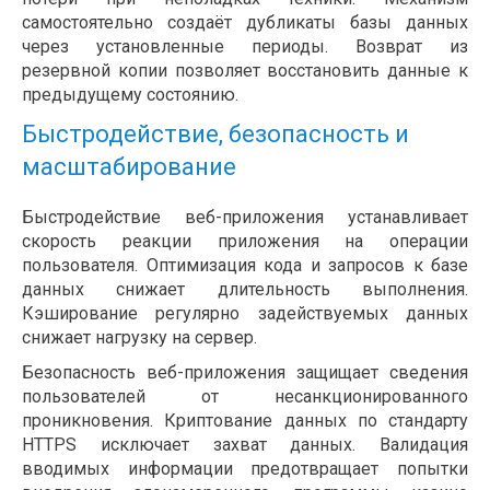
самостоятельно создаёт дубликаты базы данных
через установленные периоды. Возврат из
резервной копии позволяет восстановить данные к
предыдущему состоянию.
Быстродействие, безопасность и
масштабирование
Быстродействие веб-приложения устанавливает
скорость реакции приложения на операции
пользователя. Оптимизация кода и запросов к базе
данных снижает длительность выполнения.
Кэширование регулярно задействуемых данных
снижает нагрузку на сервер.
Безопасность веб-приложения защищает сведения
пользователей от несанкционированного
проникновения. Криптование данных по стандарту
HTTPS исключает захват данных. Валидация
вводимых информации предотвращает попытки