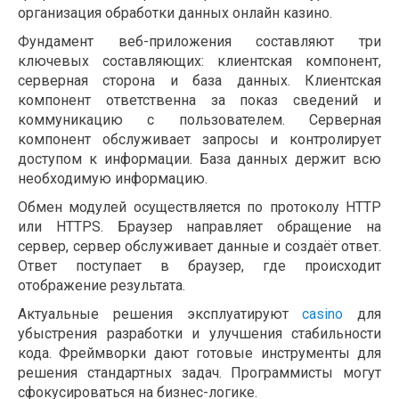
организация обработки данных онлайн казино.
Фундамент веб-приложения составляют три
ключевых составляющих: клиентская компонент,
серверная сторона и база данных. Клиентская
компонент ответственна за показ сведений и
коммуникацию с пользователем. Серверная
компонент обслуживает запросы и контролирует
доступом к информации. База данных держит всю
необходимую информацию.
Обмен модулей осуществляется по протоколу HTTP
или HTTPS. Браузер направляет обращение на
сервер, сервер обслуживает данные и создаёт ответ.
Ответ поступает в браузер, где происходит
отображение результата.
Актуальные решения эксплуатируют
casino
для
убыстрения разработки и улучшения стабильности
кода. Фреймворки дают готовые инструменты для
решения стандартных задач. Программисты могут
сфокусироваться на бизнес-логике.