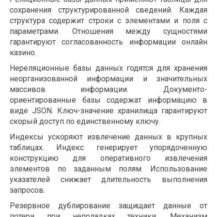
сохранения структурированной сведений. Каждая
структура содержит строки с элементами и поля с
параметрами. Отношения между сущностями
гарантируют согласованность информации онлайн
казино.
Нереляционные базы данных годятся для хранения
неорганизованной информации и значительных
массивов информации. Документо-
ориентированные базы содержат информацию в
виде JSON. Ключ-значение хранилища гарантируют
скорый доступ по единственному ключу.
Индексы ускоряют извлечение данных в крупных
таблицах. Индекс генерирует упорядоченную
конструкцию для оперативного извлечения
элементов по заданным полям. Использование
указателей снижает длительность выполнения
запросов.
Резервное дублирование защищает данные от
потери при неполадках техники. Механизм