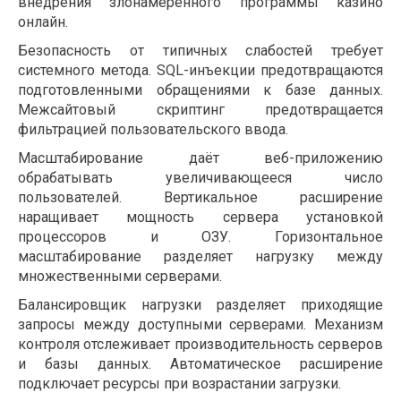
внедрения злонамеренного программы казино
онлайн.
Безопасность от типичных слабостей требует
системного метода. SQL-инъекции предотвращаются
подготовленными обращениями к базе данных.
Межсайтовый скриптинг предотвращается
фильтрацией пользовательского ввода.
Масштабирование даёт веб-приложению
обрабатывать увеличивающееся число
пользователей. Вертикальное расширение
наращивает мощность сервера установкой
процессоров и ОЗУ. Горизонтальное
масштабирование разделяет нагрузку между
множественными серверами.
Балансировщик нагрузки разделяет приходящие
запросы между доступными серверами. Механизм
контроля отслеживает производительность серверов
и базы данных. Автоматическое расширение
подключает ресурсы при возрастании загрузки.