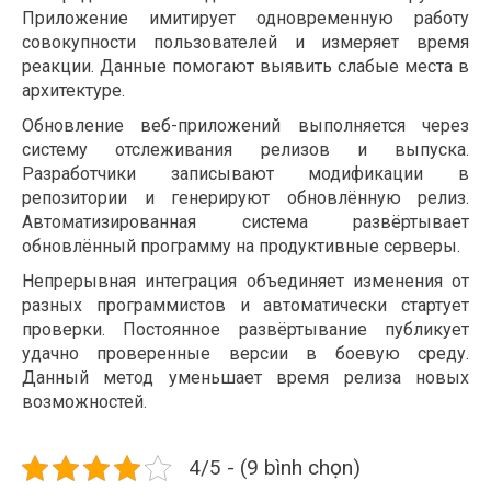
Приложение имитирует одновременную работу
совокупности пользователей и измеряет время
реакции. Данные помогают выявить слабые места в
архитектуре.
Обновление веб-приложений выполняется через
систему отслеживания релизов и выпуска.
Разработчики записывают модификации в
репозитории и генерируют обновлённую релиз.
Автоматизированная система развёртывает
обновлённый программу на продуктивные серверы.
Непрерывная интеграция объединяет изменения от
разных программистов и автоматически стартует
проверки. Постоянное развёртывание публикует
удачно проверенные версии в боевую среду.
Данный метод уменьшает время релиза новых
возможностей.
4/5 - (9 bình chọn)