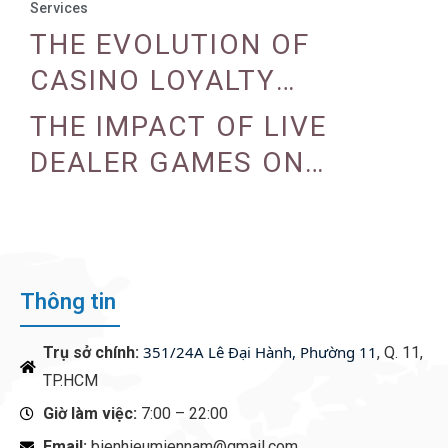
Services
THE EVOLUTION OF
CASINO LOYALTY
PROGRAMS
THE IMPACT OF LIVE
DEALER GAMES ON
CASINO EXPERIENCE
Thông tin
351/24A Lê Đại Hành, Phường 11
Trụ sở chính:
, Q. 11,
TP.HCM
Giờ làm việc:
7:00 – 22:00
Email:
bienhieumiennam@gmail.com