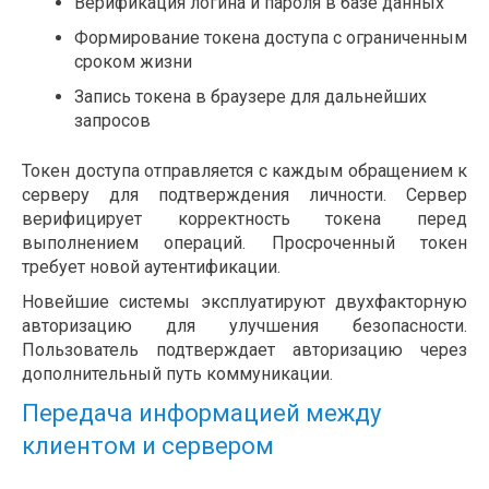
Верификация логина и пароля в базе данных
Формирование токена доступа с ограниченным
сроком жизни
Запись токена в браузере для дальнейших
запросов
Токен доступа отправляется с каждым обращением к
серверу для подтверждения личности. Сервер
верифицирует корректность токена перед
выполнением операций. Просроченный токен
требует новой аутентификации.
Новейшие системы эксплуатируют двухфакторную
авторизацию для улучшения безопасности.
Пользователь подтверждает авторизацию через
дополнительный путь коммуникации.
Передача информацией между
клиентом и сервером