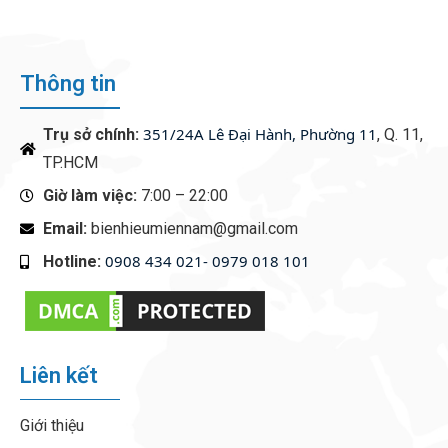
Thông tin
351/24A Lê Đại Hành, Phường 11
Trụ sở chính:
, Q. 11,
TP.HCM
Giờ làm việc:
7:00 – 22:00
Email:
bienhieumiennam@gmail.com
0908 434 021- 0979 018 101
Hotline:
‭
Liên kết
Giới thiệu