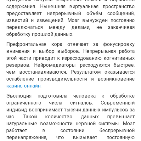
содержания. Нынешняя виртуальная пространство
предоставляет непрерывный объём сообщений,
известий и извещений. Мозг вынужден постоянно
переключаться между делами, не заканчивая
обработку прошлой данных.
Префронтальная кора отвечает за фокусировку
внимания и выбор выборов. Непрерывная работа
этой части приводит к израсходованию когнитивных
резервов. Нейромедиаторы расходуются быстрее,
чем восстанавливаются. Результатом оказывается
ослабление производительности и возникновение
казино онлайн
.
Эволюция подготовила человека к обработке
ограниченного числа сигналов. Современный
индивид воспринимает тысячи данных импульсов за
час. Такой количество данных превышает
натуральные возможности нервной системы. Мозг
работает в состоянии беспрерывной
перенапряжения, что вызывает постоянную