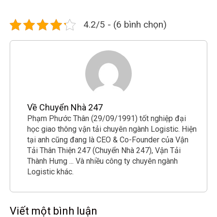
4.2/5 - (6 bình chọn)
Về Chuyển Nhà 247
Phạm Phước Thân (29/09/1991) tốt nghiệp đại
học giao thông vận tải chuyên ngành Logistic. Hiện
tại anh cũng đang là CEO & Co-Founder của Vận
Tải Thân Thiện 247 (Chuyển Nhà 247), Vận Tải
Thành Hưng ... Và nhiều công ty chuyên ngành
Logistic khác.
Viết một bình luận