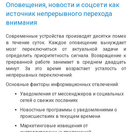
Оповещения, новости и соцсети как
источник непрерывного перехода
внимания
Современные устройства производят десятки помех
в течение суток. Каждое оповещение вынуждает
мозг переключиться от актуальной задачи и
определить приоритетность сигнала. Возвращение к
прерванной работе занимает в среднем двадцать
минут. За это время возрастает усталость от
непрерывных переключений.
Основные факторы информационных отвлечений:
Уведомления от мессенджеров и социальных
сетей о свежих посланиях
Новостные программы с уведомлениями о
происшествиях в текущем времени
Маркетинговые извещения от