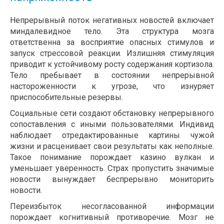
Непрерывный поток негативных новостей включает
миндалевидное тело. Эта структура мозга
ответственна за восприятие опасных стимулов и
запуск стрессовой реакции. Излишняя стимуляция
приводит к устойчивому росту содержания кортизола.
Тело пребывает в состоянии непрерывной
настороженности к угрозе, что изнуряет
приспособительные резервы.
Социальные сети создают обстановку непрерывного
сопоставления с иными пользователями. Индивид
наблюдает отредактированные картины чужой
жизни и расценивает свои результаты как неполные.
Такое понимание порождает казино вулкан и
уменьшает уверенность. Страх пропустить значимые
новости вынуждает беспрерывно мониторить
новости.
Переизбыток несогласованной информации
порождает когнитивный противоречие. Мозг не