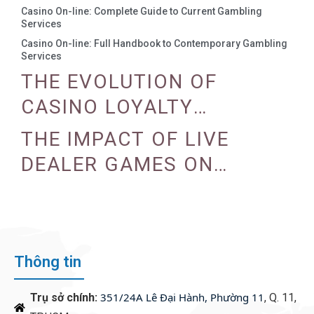
Casino On-line: Complete Guide to Current Gambling
Services
Casino On-line: Full Handbook to Contemporary Gambling
Services
THE EVOLUTION OF
CASINO LOYALTY
PROGRAMS
THE IMPACT OF LIVE
DEALER GAMES ON
CASINO EXPERIENCE
Thông tin
351/24A Lê Đại Hành, Phường 11
Trụ sở chính:
, Q. 11,