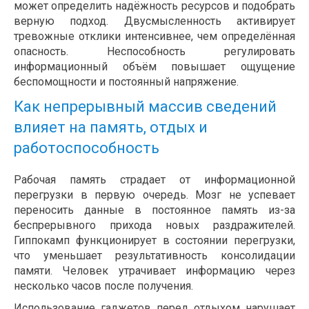
может определить надёжность ресурсов и подобрать
верную подход. Двусмысленность активирует
тревожные отклики интенсивнее, чем определённая
опасность. Неспособность регулировать
информационный объём повышает ощущение
беспомощности и постоянный напряжение.
Как непрерывный массив сведений
влияет на память, отдых и
работоспособность
Рабочая память страдает от информационной
перегрузки в первую очередь. Мозг не успевает
переносить данные в постоянное память из-за
беспрерывного прихода новых раздражителей.
Гиппокамп функционирует в состоянии перегрузки,
что уменьшает результативность консолидации
памяти. Человек утрачивает информацию через
несколько часов после получения.
Использование гаджетов перед отдыхом нарушает