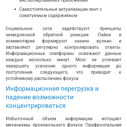
инсталлированных приложений
Самостоятельные актуализации лент с
советуемым содержимым
Социальные сети задействуют принципы
немедленной обратной реакции. Лайки и
комментарии формируют казино вулкан и
заставляют регулярно контролировать ответы.
Информационные платформы освежают данные
каждые несколько минут. Мозг не успевает
завершить усвоение одного информации до
поступления следующего, что приводит к
устойчивому распылению фокуса.
Информационная перегрузка и
падение возможности
концентрироваться
Избыточный объём информации истощает
механизмы произвольного фокуса. Префронтальная