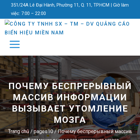
351/24A Lê Đại Hành, Phường 11, Q. 11, TP.HCM |
Giờ làm
việc:
7:00 – 22:00
ПОЧЕМУ БЕСПРЕРЫВНЫЙ
МАССИВ ИНФОРМАЦИИ
ВЫЗЫВАЕТ УТОМЛЕНИЕ
МОЗГА
Trang chủ
/
pages10
/
Почему беспрерывный массив