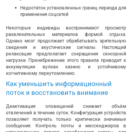
Недостаток установленных границ периода для
применения соцсетей
Некоторые индивиды воспринимают просмотр
развлекательных материалов формой отдыха.
Однако мозг продолжает обрабатывать зрительную
сведения и акустические сигналы. Настоящий
релаксация предполагает сокращения сенсорной
нагрузки. Пренебрежение этого правила приводит к
аккумуляции вулкан казино и устойчивому
когнитивному переутомлению.
Как уменьшить информационный
поток и восстановить внимание
Деактивация оповещений снижает объём
отвлечений в течение суток. Конфигурация устройств
позволяет получать только критически значимые
сообщения. Контроль почты и мессенджеров в