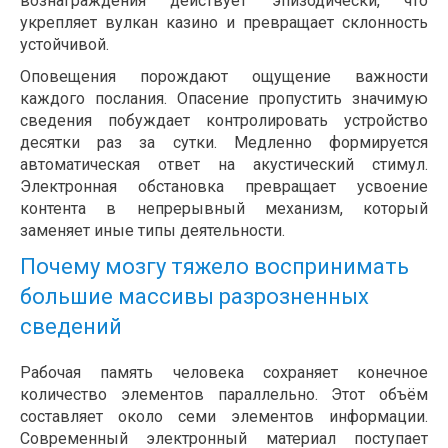
вознаграждения действует эпизодически, что
укрепляет вулкан казино и превращает склонность
устойчивой.
Оповещения порождают ощущение важности
каждого послания. Опасение пропустить значимую
сведения побуждает контролировать устройство
десятки раз за сутки. Медленно формируется
автоматическая ответ на акустический стимул.
Электронная обстановка превращает усвоение
контента в непрерывный механизм, который
заменяет иные типы деятельности.
Почему мозгу тяжело воспринимать
большие массивы разрозненных
сведений
Рабочая память человека сохраняет конечное
количество элементов параллельно. Этот объём
составляет около семи элементов информации.
Современный электронный материал поступает