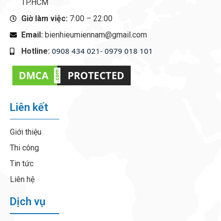
TP.HCM
Giờ làm việc:
7:00 – 22:00
Email:
bienhieumiennam@gmail.com
0908 434 021- 0979 018 101
Hotline:
‭
Liên kết
Giới thiệu
Thi công
Tin tức
Liên hệ
Dịch vụ