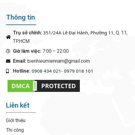
Thông tin
351/24A Lê Đại Hành, Phường 11
Trụ sở chính:
, Q. 11,
TP.HCM
Giờ làm việc:
7:00 – 22:00
Email:
bienhieumiennam@gmail.com
0908 434 021- 0979 018 101
Hotline:
‭
Liên kết
Giới thiệu
Thi công