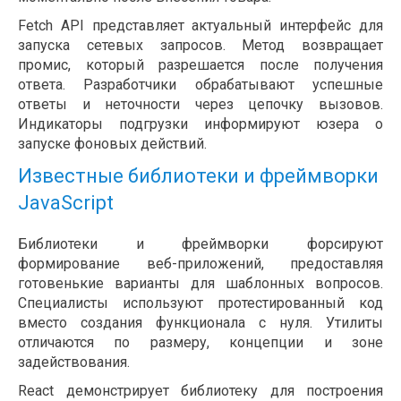
Fetch API представляет актуальный интерфейс для
запуска сетевых запросов. Метод возвращает
промис, который разрешается после получения
ответа. Разработчики обрабатывают успешные
ответы и неточности через цепочку вызовов.
Индикаторы подгрузки информируют юзера о
запуске фоновых действий.
Известные библиотеки и фреймворки
JavaScript
Библиотеки и фреймворки форсируют
формирование веб-приложений, предоставляя
готовенькие варианты для шаблонных вопросов.
Специалисты используют протестированный код
вместо создания функционала с нуля. Утилиты
отличаются по размеру, концепции и зоне
задействования.
React демонстрирует библиотеку для построения