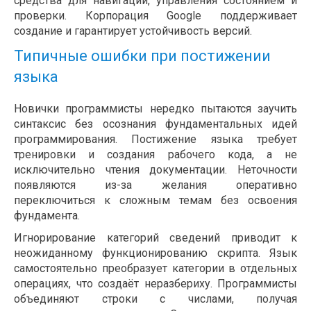
средства для навигации, управления состоянием и
проверки. Корпорация Google поддерживает
создание и гарантирует устойчивость версий.
Типичные ошибки при постижении
языка
Новички программисты нередко пытаются заучить
синтаксис без осознания фундаментальных идей
программирования. Постижение языка требует
тренировки и создания рабочего кода, а не
исключительно чтения документации. Неточности
появляются из-за желания оперативно
переключиться к сложным темам без освоения
фундамента.
Игнорирование категорий сведений приводит к
неожиданному функционированию скрипта. Язык
самостоятельно преобразует категории в отдельных
операциях, что создаёт неразбериху. Программисты
объединяют строки с числами, получая