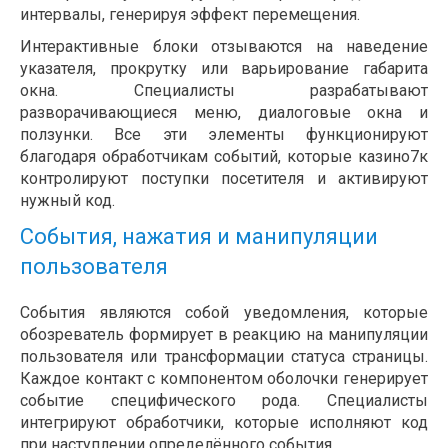
интервалы, генерируя эффект перемещения.
Интерактивные блоки отзываются на наведение
указателя, прокрутку или варьирование габарита
окна. Специалисты разрабатывают
разворачивающиеся меню, диалоговые окна и
ползунки. Все эти элементы функционируют
благодаря обработчикам событий, которые казино7к
контролируют поступки посетителя и активируют
нужный код.
События, нажатия и манипуляции
пользователя
События являются собой уведомления, которые
обозреватель формирует в реакцию на манипуляции
пользователя или трансформации статуса страницы.
Каждое контакт с компонентом оболочки генерирует
событие специфического рода. Специалисты
интегрируют обработчики, которые исполняют код
при наступлении определённого события.