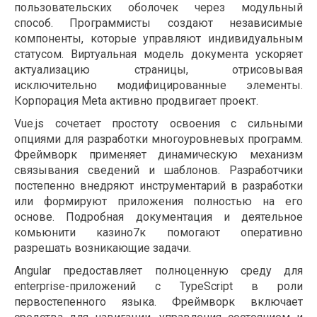
пользовательских оболочек через модульный
способ. Программисты создают независимые
компоненты, которые управляют индивидуальным
статусом. Виртуальная модель документа ускоряет
актуализацию страницы, отрисовывая
исключительно модифицированные элементы.
Корпорация Meta активно продвигает проект.
Vue.js сочетает простоту освоения с сильными
опциями для разработки многоуровневых программ.
Фреймворк применяет динамическую механизм
связывания сведений и шаблонов. Разработчики
постепенно внедряют инструментарий в разработки
или формируют приложения полностью на его
основе. Подробная документация и деятельное
комьюнити казино7к помогают оперативно
разрешать возникающие задачи.
Angular предоставляет полноценную среду для
enterprise-приложений с TypeScript в роли
первостепенного языка. Фреймворк включает