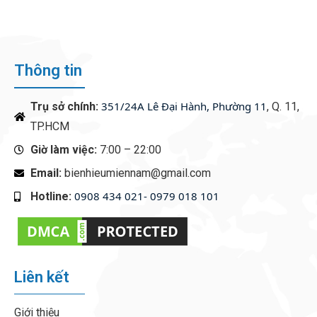
Thông tin
351/24A Lê Đại Hành, Phường 11
Trụ sở chính:
, Q. 11,
TP.HCM
Giờ làm việc:
7:00 – 22:00
Email:
bienhieumiennam@gmail.com
0908 434 021- 0979 018 101
Hotline:
‭
Liên kết
Giới thiệu