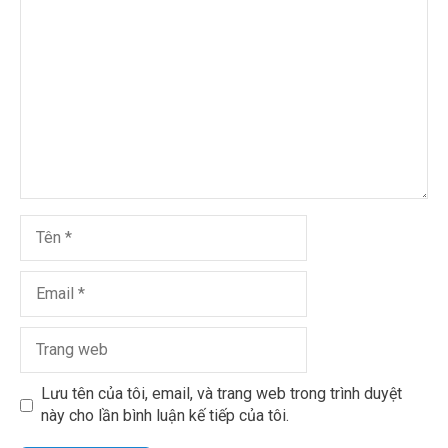
Lưu tên của tôi, email, và trang web trong trình duyệt
này cho lần bình luận kế tiếp của tôi.