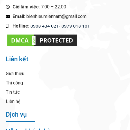
Giờ làm việc:
7:00 – 22:00
Email:
bienhieumiennam@gmail.com
0908 434 021- 0979 018 101
Hotline:
‭
Liên kết
Giới thiệu
Thi công
Tin tức
Liên hệ
Dịch vụ