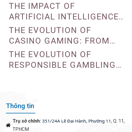
THE IMPACT OF
ARTIFICIAL INTELLIGENCE
ON CASINO OPERATIONS
THE EVOLUTION OF
CASINO GAMING: FROM
TRADITIONAL TO DIGITAL
THE EVOLUTION OF
RESPONSIBLE GAMBLING
PRACTICES IN CASINOS
Thông tin
351/24A Lê Đại Hành, Phường 11
Trụ sở chính:
, Q. 11,
TP.HCM