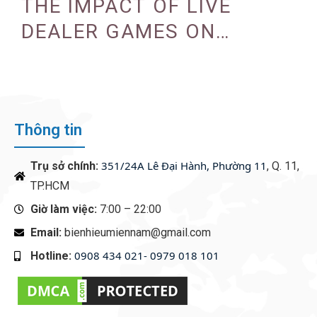
THE IMPACT OF LIVE
DEALER GAMES ON
CASINO EXPERIENCE
Thông tin
351/24A Lê Đại Hành, Phường 11
Trụ sở chính:
, Q. 11,
TP.HCM
Giờ làm việc:
7:00 – 22:00
Email:
bienhieumiennam@gmail.com
0908 434 021- 0979 018 101
Hotline:
‭