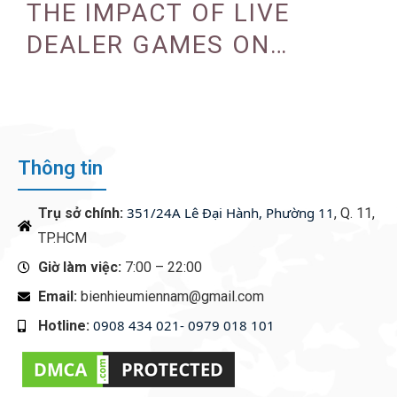
PROGRAMS
THE IMPACT OF LIVE
DEALER GAMES ON
CASINO EXPERIENCE
Thông tin
351/24A Lê Đại Hành, Phường 11
Trụ sở chính:
, Q. 11,
TP.HCM
Giờ làm việc:
7:00 – 22:00
Email:
bienhieumiennam@gmail.com
0908 434 021- 0979 018 101
Hotline:
‭