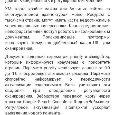
драгон мани, важность и регулярность изменений.
XML-карта крайне важна для больших сайтов со
многоуровневой архитектурой меню. Ресурсы с
тысячами страниц могут иметь части, недостижимые
через локальные гиперссылки. Карта предоставляет
непосредственный доступ роботов к изолированным
документам. Поисковиковые платформы
используют схему как добавочный канал URL для
сканирования.
Документ содержит параметры priority и changefreq,
которые информируют краулерам о приоритете
страниц. Параметр priority использует данные от 0.0
до 1.0 и определяет значимость раздела. Параметр
changefreq информирует о периодичности
актуализации содержимого. Боты учитывают эти
сведения при определении регулярности
сканирования. Вебмастера передают карту через
консоли Google Search Console и Яндекс.Вебмастер.
Регулярное актуализация sitemap.xml ускоряет
выявление нового контента.