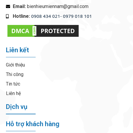
Email:
bienhieumiennam@gmail.com
0908 434 021- 0979 018 101
Hotline:
‭
Liên kết
Giới thiệu
Thi công
Tin tức
Liên hệ
Dịch vụ
Hỗ trợ khách hàng