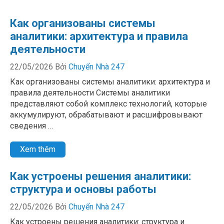
Как организованы системы
аналитики: архитектура и правила
деятельности
22/05/2026
Bởi
Chuyển Nhà 247
Как организованы системы аналитики: архитектура и
правила деятельности Системы аналитики
представляют собой комплекс технологий, которые
аккумулируют, обрабатывают и расшифровывают
сведения …
Xem thêm
Как устроены решения аналитики:
структура и основы работы
22/05/2026
Bởi
Chuyển Nhà 247
Как устроены решения аналитики: структура и