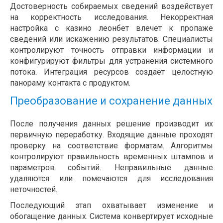
Достоверность собираемых сведений воздействует
на корректность исследования. Некорректная
настройка с казино леонбет влечет к пропаже
сведений или искажению результатов. Специалисты
контролируют точность отправки информации и
конфигурируют фильтры для устранения системного
потока. Интеграция ресурсов создаёт целостную
панораму контакта с продуктом.
Преобразование и сохранение данных
После получения данных решение производит их
первичную переработку. Входящие данные проходят
проверку на соответствие форматам. Алгоритмы
контролируют правильность временных штампов и
параметров событий. Неправильные данные
удаляются или помечаются для исследования
неточностей.
Последующий этап охватывает изменение и
обогащение данных. Система конвертирует исходные