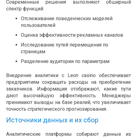
Современные решения выполняют обширный
спектр функций:
Отслеживание поведенческих моделей
пользователей
Оценка эффективности рекламных каналов
Исследование путей перемещения по
страницам
Разделение аудитории по параметрам
Внедрение аналитики с Leon casino обеспечивает
предприятиям сокращать расходы на приобретение
заказчиков. Информация отображают, какие пути
дают высочайшую эффективность. Менеджеры
принимают выводы на базе реалий, что увеличивает
точность стратегического прогнозирования.
Источники данных и их сбор
Аналитические платформы собирают данные из