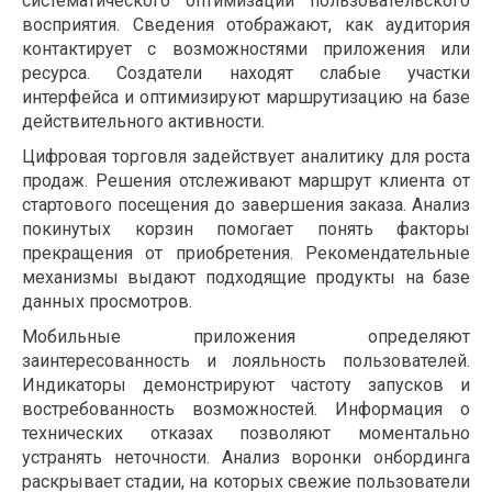
систематического оптимизации пользовательского
восприятия. Сведения отображают, как аудитория
контактирует с возможностями приложения или
ресурса. Создатели находят слабые участки
интерфейса и оптимизируют маршрутизацию на базе
действительного активности.
Цифровая торговля задействует аналитику для роста
продаж. Решения отслеживают маршрут клиента от
стартового посещения до завершения заказа. Анализ
покинутых корзин помогает понять факторы
прекращения от приобретения. Рекомендательные
механизмы выдают подходящие продукты на базе
данных просмотров.
Мобильные приложения определяют
заинтересованность и лояльность пользователей.
Индикаторы демонстрируют частоту запусков и
востребованность возможностей. Информация о
технических отказах позволяют моментально
устранять неточности. Анализ воронки онбординга
раскрывает стадии, на которых свежие пользователи