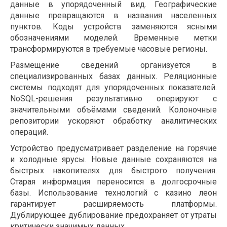
данные в упорядоченный вид. Географические
данные превращаются в названия населенных
пунктов. Коды устройств заменяются ясными
обозначениями моделей. Временные метки
трансформируются в требуемые часовые регионы.
Размещение сведений организуется в
специализированных базах данных. Реляционные
системы подходят для упорядоченных показателей.
NoSQL-решения результативно оперируют с
значительными объёмами сведений. Колоночные
репозитории ускоряют обработку аналитических
операций.
Устройство предусматривает разделение на горячие
и холодные ярусы. Новые данные сохраняются на
быстрых накопителях для быстрого получения.
Старая информация переносится в долгосрочные
базы. Использование технологий с казино леон
гарантирует расширяемость платформы.
Дублирующее дублирование предохраняет от утраты
критически значимых данных.