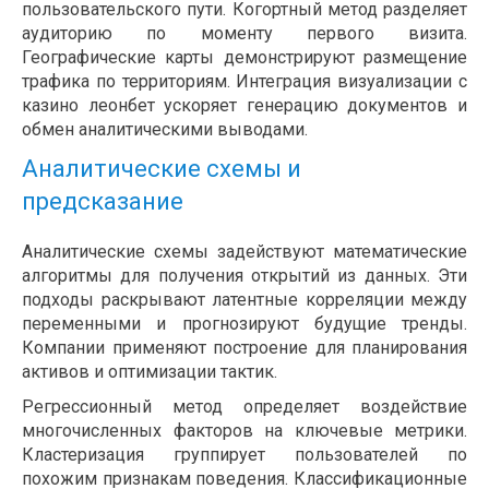
пользовательского пути. Когортный метод разделяет
аудиторию по моменту первого визита.
Географические карты демонстрируют размещение
трафика по территориям. Интеграция визуализации с
казино леонбет ускоряет генерацию документов и
обмен аналитическими выводами.
Аналитические схемы и
предсказание
Аналитические схемы задействуют математические
алгоритмы для получения открытий из данных. Эти
подходы раскрывают латентные корреляции между
переменными и прогнозируют будущие тренды.
Компании применяют построение для планирования
активов и оптимизации тактик.
Регрессионный метод определяет воздействие
многочисленных факторов на ключевые метрики.
Кластеризация группирует пользователей по
похожим признакам поведения. Классификационные