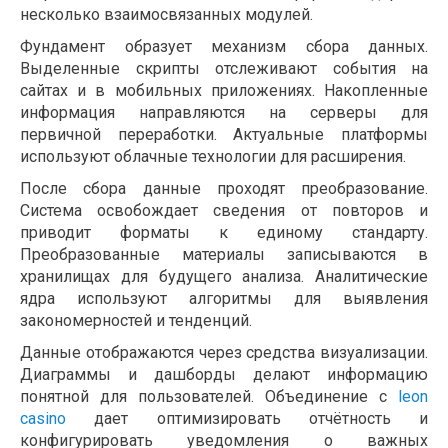
несколько взаимосвязанных модулей.
Фундамент образует механизм сбора данных.
Выделенные скрипты отслеживают события на
сайтах и в мобильных приложениях. Накопленные
информация направляются на серверы для
первичной переработки. Актуальные платформы
используют облачные технологии для расширения.
После сбора данные проходят преобразование.
Система освобождает сведения от повторов и
приводит форматы к единому стандарту.
Преобразованные материалы записываются в
хранилищах для будущего анализа. Аналитические
ядра используют алгоритмы для выявления
закономерностей и тенденций.
Данные отображаются через средства визуализации.
Диаграммы и дашборды делают информацию
понятной для пользователей. Объединение с
leon
casino
дает оптимизировать отчётность и
конфигурировать уведомления о важных