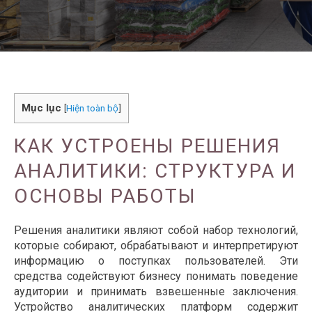
Mục lục
[
Hiện toàn bộ
]
КАК УСТРОЕНЫ РЕШЕНИЯ
АНАЛИТИКИ: СТРУКТУРА И
ОСНОВЫ РАБОТЫ
Решения аналитики являют собой набор технологий,
которые собирают, обрабатывают и интерпретируют
информацию о поступках пользователей. Эти
средства содействуют бизнесу понимать поведение
аудитории и принимать взвешенные заключения.
Устройство аналитических платформ содержит