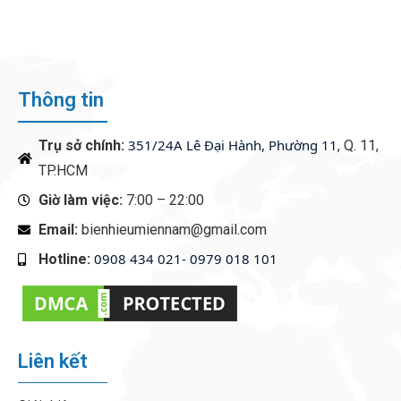
CASINO EXPERIENCE
Thông tin
351/24A Lê Đại Hành, Phường 11
Trụ sở chính:
, Q. 11,
TP.HCM
Giờ làm việc:
7:00 – 22:00
Email:
bienhieumiennam@gmail.com
0908 434 021- 0979 018 101
Hotline:
‭
Liên kết