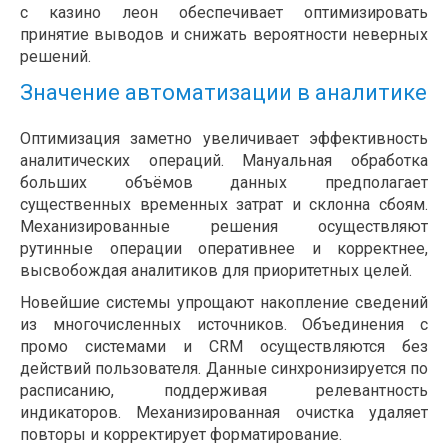
с казино леон обеспечивает оптимизировать
принятие выводов и снижать вероятности неверных
решений.
Значение автоматизации в аналитике
Оптимизация заметно увеличивает эффективность
аналитических операций. Мануальная обработка
больших объёмов данных предполагает
существенных временных затрат и склонна сбоям.
Механизированные решения осуществляют
рутинные операции оперативнее и корректнее,
высвобождая аналитиков для приоритетных целей.
Новейшие системы упрощают накопление сведений
из многочисленных источников. Объединения с
промо системами и CRM осуществляются без
действий пользователя. Данные синхронизируется по
расписанию, поддерживая релевантность
индикаторов. Механизированная очистка удаляет
повторы и корректирует форматирование.