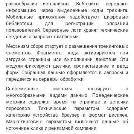
разнообразия источников. Веб-сайты передают
информацию через выделенные коды трекинга.
Мобильные приложения задействуют цифровые
библиотеки для регистрации операций
пользователей. Серверные логи хранят технические
сведения о запросах платформы.
Механизм сбора стартует с размещения трекинговых
элементов. Фрагменты кода активируются при
загрузке страницы или выполнении действия. Эти
модули фиксируют щелчки, пролистывание и ввод
форм. Собранная данные оформляется в запросы и
передается на серверы обработки.
Современные системы оперируют с
многообразными видами данных. Поведенческие
метрики содержат время на странице и цепочку
переходов. Технические параметры содержат
категорию устройства, браузер и формат дисплея.
Маркетинговые параметры включают данные об
источнике клика и рекламной кампании.