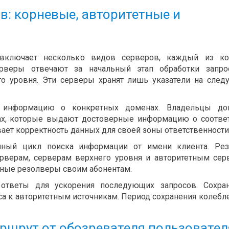
: корневые, авторитетные и
включает несколько видов серверов, каждый из ко
рверы отвечают за начальный этап обработки запро
о уровня. Эти серверы хранят лишь указатели на сле
ю информацию о конкретных доменах. Владельцы до
рах, которые выдают достоверные информацию о соотве
вает корректность данных для своей зоны ответственности
ный цикл поиска информации от имени клиента. Рез
рверам, серверам верхнего уровня и авторитетным сер
ные резолверы своим абонентам.
тветы для ускорения последующих запросов. Сохран
а к авторитетным источникам. Период сохранения колебле
аршрут от обозревателя пользовател