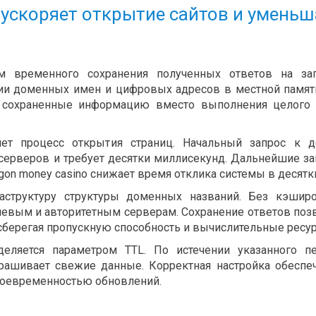
 ускоряет открытие сайтов и уменьш
м временного сохранения полученных ответов на зап
ии доменных имен и цифровых адресов в местной памят
т сохраненные информацию вместо выполнения целого
яет процесс открытия страниц. Начальный запрос к 
серверов и требует десятки миллисекунд. Дальнейшие з
on money casino снижает время отклика системы в десятки
аструктуру структуры доменных названий. Без кэшир
невым и авторитетным серверам. Сохранение ответов поз
сберегая пропускную способность и вычислительные ресу
еляется параметром TTL. По истечении указанного п
рашивает свежие данные. Корректная настройка обеспе
воевременностью обновлений.