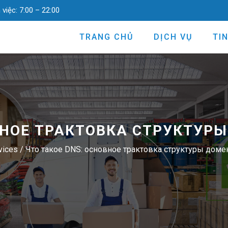
 việc:
7:00 – 22:00
TRANG CHỦ
DỊCH VỤ
TI
ОВНОЕ ТРАКТОВКА СТРУКТУР
vices
/
Что такое DNS: основное трактовка структуры дом