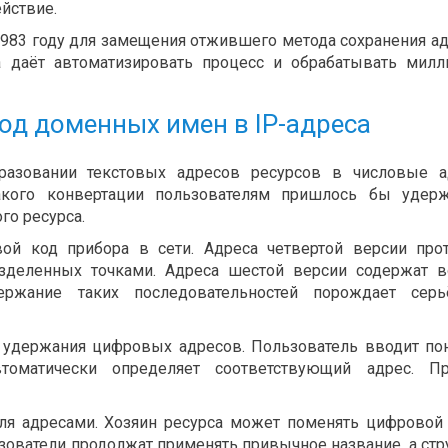
ействие.
1983 году для замещения отжившего метода сохранения а
а даёт автоматизировать процесс и обрабатывать мил
од доменных имен в IP-адреса
бразовании текстовых адресов ресурсов в числовые а
акого конвертации пользователям пришлось бы удерж
го ресурса.
вой код прибора в сети. Адреса четвертой версии про
азделенных точками. Адреса шестой версии содержат 
ержание таких последовательностей порождает серь
удержания цифровых адресов. Пользователь вводит по
томатически определяет соответствующий адрес. Пр
ля адресами. Хозяин ресурса может поменять цифровой
зователи продолжат применять привычное название, а стр