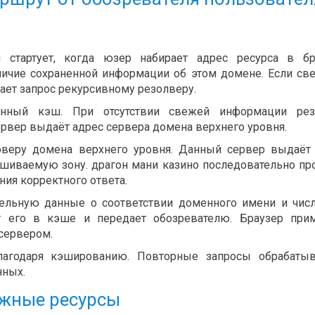
 стартует, когда юзер набирает адрес ресурса в бр
ичие сохраненной информации об этом домене. Если св
лает запрос рекурсивному резолверу.
енный кэш. При отсутствии свежей информации рез
ервер выдаёт адрес сервера домена верхнего уровня.
рверу домена верхнего уровня. Данный сервер выдаёт
ашиваемую зону. драгон мани казино последовательно пр
ния корректного ответа.
тельную данные о соответствии доменного имени и чис
ет его в кэше и передает обозревателю. Браузер при
 сервером.
агодаря кэшированию. Повторные запросы обрабатыв
нных.
ажные ресурсы