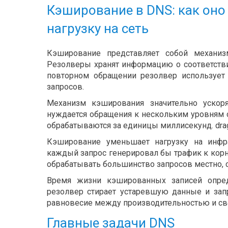
Кэширование в DNS: как оно
нагрузку на сеть
Кэширование представляет собой механиз
Резолверы хранят информацию о соответств
повторном обращении резолвер используе
запросов.
Механизм кэширования значительно ускор
нуждается обращения к нескольким уровням 
обрабатываются за единицы миллисекунд. drag
Кэширование уменьшает нагрузку на инфр
каждый запрос генерировал бы трафик к кор
обрабатывать большинство запросов местно, 
Время жизни кэшированных записей опред
резолвер стирает устаревшую данные и зап
равновесие между производительностью и с
Главные задачи DNS