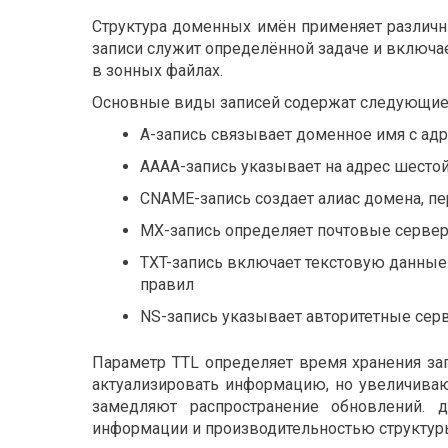
Структура доменных имён применяет различн
записи служит определённой задаче и включ
в зонных файлах.
Основные виды записей содержат следующие 
A-запись связывает доменное имя с адр
AAAA-запись указывает на адрес шесто
CNAME-запись создает алиас домена, пе
MX-запись определяет почтовые серве
TXT-запись включает текстовую данные
правил
NS-запись указывает авторитетные сер
Параметр TTL определяет время хранения за
актуализировать информацию, но увеличиваю
замедляют распространение обновлений. 
информации и производительностью структур