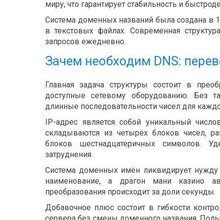
миру, что гарантирует стабильность и быстрод
Система доменных названий была создана в 
в текстовых файлах. Современная структур
запросов ежедневно.
Зачем необходим DNS: перев
Главная задача структуры состоит в прео
доступные сетевому оборудованию. Без т
длинные последовательности чисел для каждо
IP-адрес является собой уникальный число
складываются из четырёх блоков чисел, р
блоков шестнадцатеричных символов. Уд
затруднения.
Система доменных имён ликвидирует нужду 
наименование, а драгон мани казино ав
преобразования происходит за доли секунды.
Добавочное плюс состоит в гибкости контро
сервера без смены доменного названия. Поль