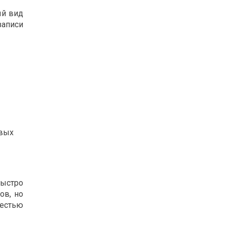
ый вид
записи
овых
быстро
ов, но
естью