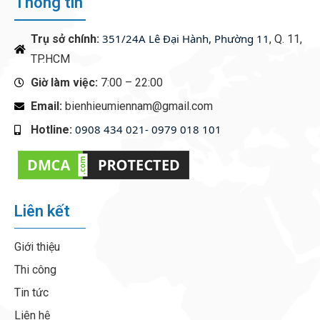
Thông tin
351/24A Lê Đại Hành, Phường 11
Trụ sở chính:
, Q. 11,
TP.HCM
Giờ làm việc:
7:00 – 22:00
Email:
bienhieumiennam@gmail.com
0908 434 021- 0979 018 101
Hotline:
‭
Liên kết
Giới thiệu
Thi công
Tin tức
Liên hệ