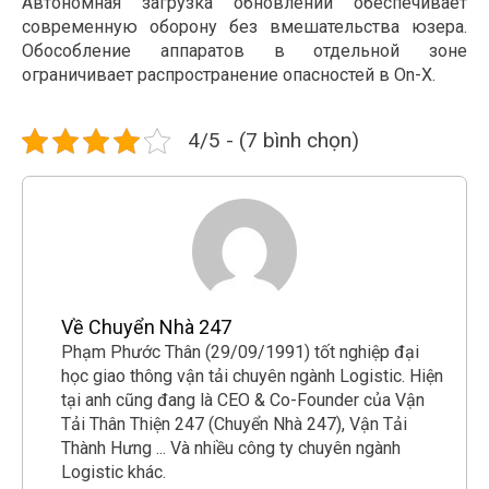
Автономная загрузка обновлений обеспечивает
современную оборону без вмешательства юзера.
Обособление аппаратов в отдельной зоне
ограничивает распространение опасностей в On-X.
4/5 - (7 bình chọn)
Về Chuyển Nhà 247
Phạm Phước Thân (29/09/1991) tốt nghiệp đại
học giao thông vận tải chuyên ngành Logistic. Hiện
tại anh cũng đang là CEO & Co-Founder của Vận
Tải Thân Thiện 247 (Chuyển Nhà 247), Vận Tải
Thành Hưng ... Và nhiều công ty chuyên ngành
Logistic khác.