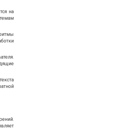
тся на
темам
оритмы
аботки
ателя.
дящие
текста
ратной
рений.
вляет