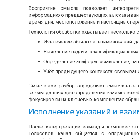
Восприятие смысла позволяет интерпрет
информацию о предшествующих высказывания
время дня, местоположение и настоящие опер
Технология обработки охватывает несколько с
Извлечение объектов: наименований, да
Выявление задачи: классификация кома
Определение анафоры: осмысление, на 
Учёт предыдущего контекста: связыван
Смысловой разбор определяет смысловые 
схемы данных для определения взаимосвязе
фокусировки на ключевых компонентах обращ
Исполнение указаний и взаи
После интерпретации команды комплекс отп
Голосовой канал общается с операционн