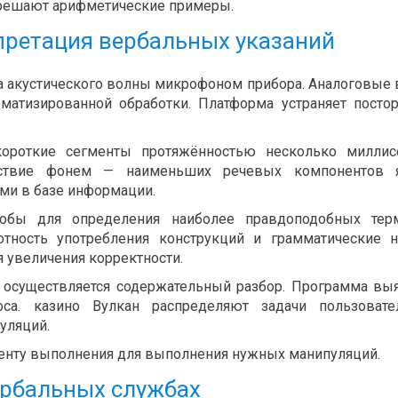
решают арифметические примеры.
претация вербальных указаний
та акустического волны микрофоном прибора. Аналоговые
матизированной обработки. Платформа устраняет посто
короткие сегменты протяжённостью несколько миллис
тствие фонем — наименьших речевых компонентов я
ми в базе информации.
собы для определения наиболее правдоподобных терм
тность употребления конструкций и грамматические 
 увеличения корректности.
 осуществляется содержательный разбор. Программа вы
са. казино Вулкан распределяют задачи пользовате
уляций.
енту выполнения для выполнения нужных манипуляций.
ербальных службах