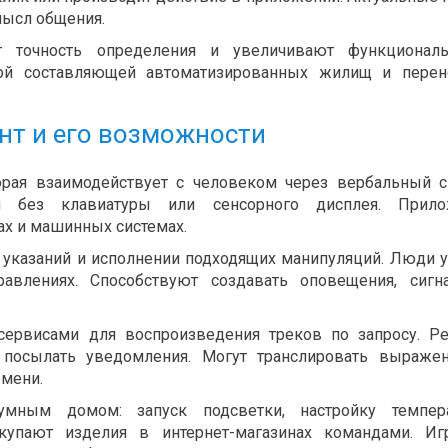
мысл общения.
 точность определения и увеличивают функциональн
ой составляющей автоматизированных жилищ и перен
ент и его возможности
орая взаимодействует с человеком через вербальный с
ми без клавиатуры или сенсорного дисплея. Прило
ах и машинных системах.
и указаний и исполнении подходящих манипуляций. Люди 
авлениях. Способствуют создавать оповещения, сигн
ервисами для воспроизведения треков по запросу. Р
 посылать уведомления. Могут транслировать выраже
емени.
умным домом: запуск подсветки, настройку темпера
купают изделия в интернет-магазинах командами. Иг