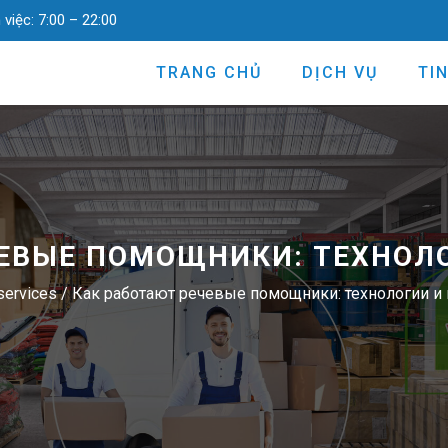
 việc:
7:00 – 22:00
TRANG CHỦ
DỊCH VỤ
TI
ЧЕВЫЕ ПОМОЩНИКИ: ТЕХНОЛ
services
/
Как работают речевые помощники: технологии 