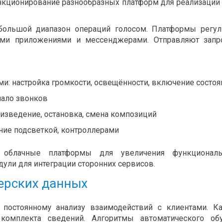
нкционирование разнообразных платформ для реализации
 большой диапазон операций голосом. Платформы регу
ыми приложениями и мессенджерами. Отправляют запр
: настройка громкости, освещённости, включение состоя
чало звонков
изведение, остановка, смена композиций
ние подсветкой, контроллерами
 облачные платформы для увеличения функциональн
ли для интеграции сторонних сервисов.
ерских данных
 постоянному анализу взаимодействий с клиентами. 
комплекта сведений. Алгоритмы автоматического обу