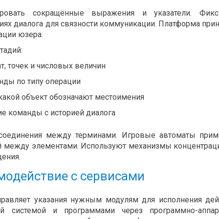
ировать сокращённые выражения и указатели. Фикс
х диалога для связности коммуникации. Платформа при
ации юзера.
тадий:
т, точек и числовых величин
нды по типу операции
какой объект обозначают местоимения
ие команды с историей диалога
соединения между терминами. Игровые автоматы прим
й между элементами. Используют механизмы концентрац
ения.
модействие с сервисами
равляет указания нужным модулям для исполнения дей
ой системой и программами через программно-аппар