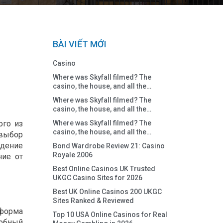
BÀI VIẾT MỚI
Casino
Where was Skyfall filmed? The
casino, the house, and all the
locations
Where was Skyfall filmed? The
casino, the house, and all the
locations
Where was Skyfall filmed? The
ого из
casino, the house, and all the
 выбор
locations
едение
Bond Wardrobe Review 21: Casino
Royale 2006
ние от
Best Online Casinos UK Trusted
UKGC Casino Sites for 2026
Best UK Online Casinos 200 UKGC
Sites Ranked & Reviewed
тформа
Top 10 USA Online Casinos for Real
добный