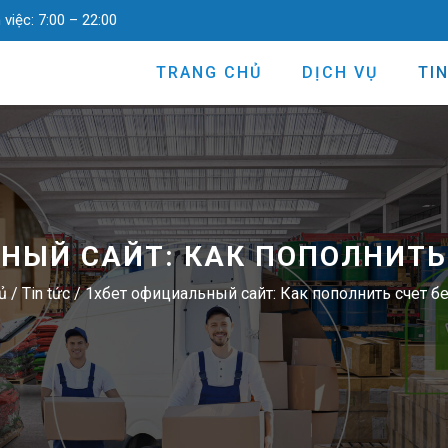
 việc:
7:00 – 22:00
TRANG CHỦ
DỊCH VỤ
TI
НЫЙ САЙТ: КАК ПОПОЛНИТЬ 
ủ
/
Tin tức
/
1хбет официальный сайт: Как пополнить счет бе