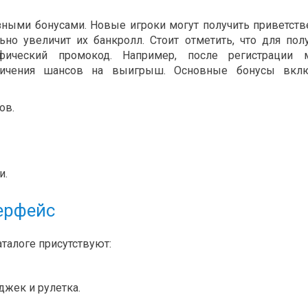
азными бонусами. Новые игроки могут получить приветст
ьно увеличит их банкролл. Стоит отметить, что для пол
фический промокод. Например, после регистрации 
личения шансов на выигрыш. Основные бонусы вклю
ов.
и.
ерфейс
аталоге присутствуют:
джек и рулетка.