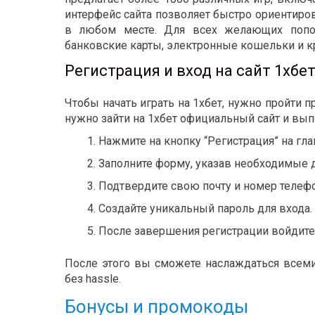
интерфейс сайта позволяет быстро ориентиров
в любом месте. Для всех желающих попол
банковские карты, электронные кошельки и 
Регистрация и вход на сайт 1хбе
Чтобы начать играть на 1хбет, нужно пройти п
нужно зайти на 1хбет официальный сайт и вы
Нажмите на кнопку “Регистрация” на гла
Заполните форму, указав необходимые да
Подтвердите свою почту и номер телефо
Создайте уникальный пароль для входа.
После завершения регистрации войдите 
После этого вы сможете наслаждаться всеми 
без hassle.
Бонусы и промокоды