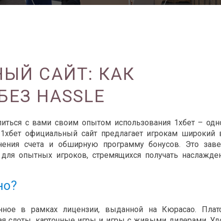
ЫЙ САЙТ: КАК
БЕЗ HASSLE
литься с вами своим опытом использования 1хбет – одн
 1хбет официальный сайт предлагает игрокам широкий
нения счета и обширную программу бонусов. Это зав
 для опытных игроков, стремящихся получать наслажде
но?
ванное в рамках лицензии, выданной на Кюрасао. Пла
чая слоты, карточные игры и игры с живыми дилерами. У