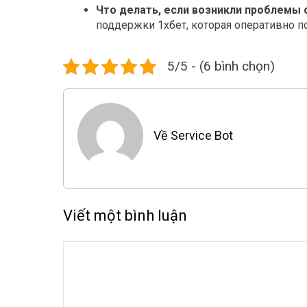
Что делать, если возникли проблемы
поддержки 1хбет, которая оперативно 
5/5 - (6 bình chọn)
Về Service Bot
Viết một bình luận