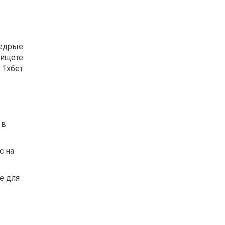
щедрые
 ищете
 1хбет
 в
с на
е для