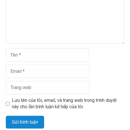
Lưu tên của tôi, email, và trang web trong trình duyệt
này cho lần bình luận kế tiếp của tôi.