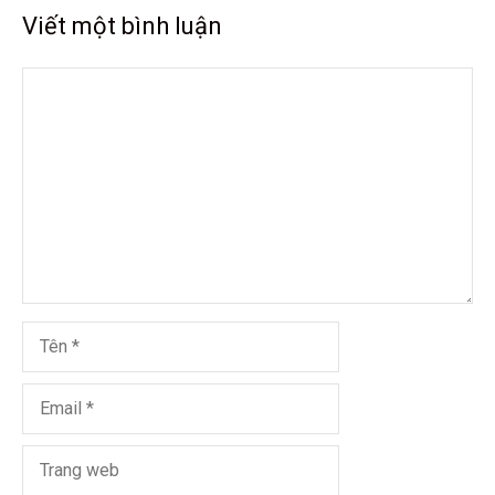
Viết một bình luận