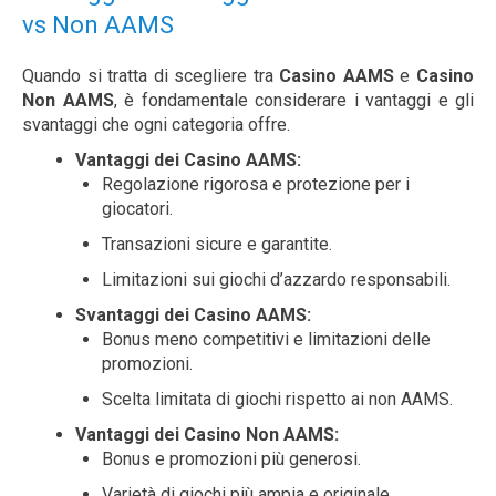
vs Non AAMS
Quando si tratta di scegliere tra
Casino AAMS
e
Casino
Non AAMS
, è fondamentale considerare i vantaggi e gli
svantaggi che ogni categoria offre.
Vantaggi dei Casino AAMS:
Regolazione rigorosa e protezione per i
giocatori.
Transazioni sicure e garantite.
Limitazioni sui giochi d’azzardo responsabili.
Svantaggi dei Casino AAMS:
Bonus meno competitivi e limitazioni delle
promozioni.
Scelta limitata di giochi rispetto ai non AAMS.
Vantaggi dei Casino Non AAMS:
Bonus e promozioni più generosi.
Varietà di giochi più ampia e originale.