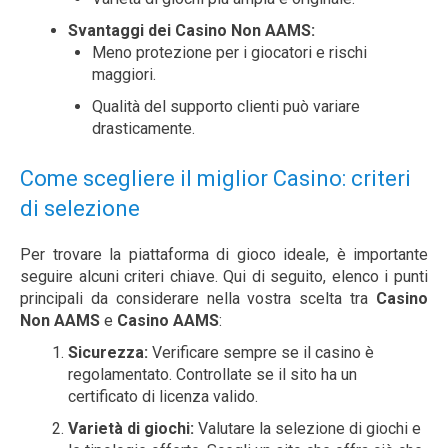
Svantaggi dei Casino Non AAMS:
Meno protezione per i giocatori e rischi
maggiori.
Qualità del supporto clienti può variare
drasticamente.
Come scegliere il miglior Casino: criteri
di selezione
Per trovare la piattaforma di gioco ideale, è importante
seguire alcuni criteri chiave. Qui di seguito, elenco i punti
principali da considerare nella vostra scelta tra
Casino
Non AAMS
e
Casino AAMS
:
Sicurezza:
Verificare sempre se il casino è
regolamentato. Controllate se il sito ha un
certificato di licenza valido.
Varietà di giochi:
Valutare la selezione di giochi e