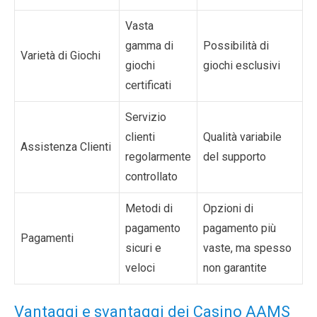
Vasta
gamma di
Possibilità di
Varietà di Giochi
giochi
giochi esclusivi
certificati
Servizio
clienti
Qualità variabile
Assistenza Clienti
regolarmente
del supporto
controllato
Metodi di
Opzioni di
pagamento
pagamento più
Pagamenti
sicuri e
vaste, ma spesso
veloci
non garantite
Vantaggi e svantaggi dei Casino AAMS