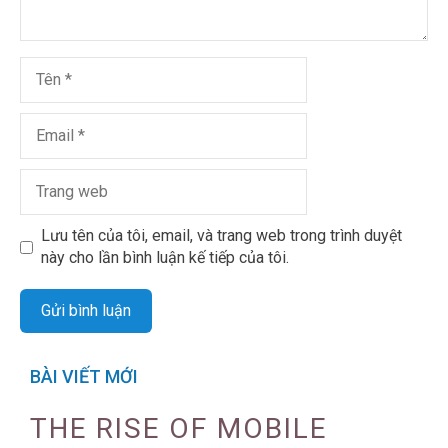
Lưu tên của tôi, email, và trang web trong trình duyệt
này cho lần bình luận kế tiếp của tôi.
BÀI VIẾT MỚI
THE RISE OF MOBILE