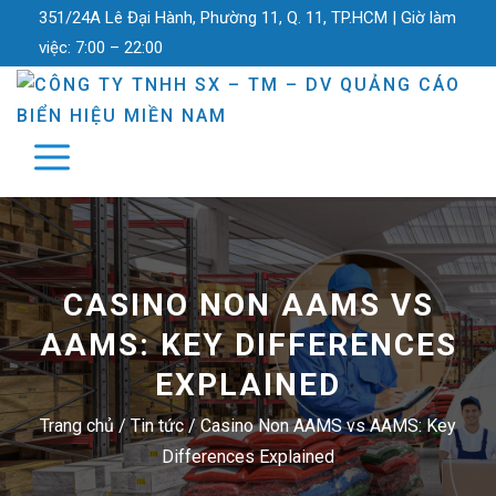
351/24A Lê Đại Hành, Phường 11, Q. 11, TP.HCM |
Giờ làm
việc:
7:00 – 22:00
CASINO NON AAMS VS
AAMS: KEY DIFFERENCES
EXPLAINED
Trang chủ
/
Tin tức
/
Casino Non AAMS vs AAMS: Key
Differences Explained