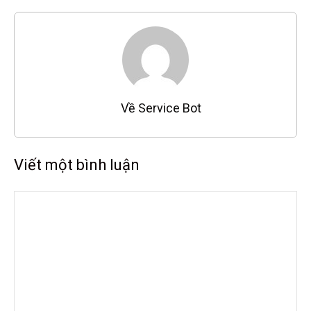
Về Service Bot
Viết một bình luận