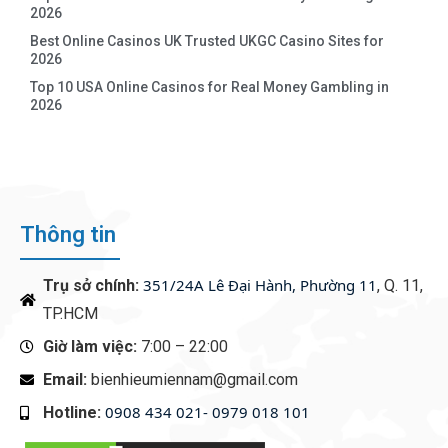
2026
Best Online Casinos UK Trusted UKGC Casino Sites for
2026
Top 10 USA Online Casinos for Real Money Gambling in
2026
Thông tin
351/24A Lê Đại Hành, Phường 11
Trụ sở chính:
, Q. 11,
TP.HCM
Giờ làm việc:
7:00 – 22:00
Email:
bienhieumiennam@gmail.com
0908 434 021- 0979 018 101
Hotline:
‭