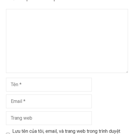
Lưu tên của tôi, email, và trang web trong trình duyệt