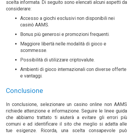
scelta informata. Di seguito sono elencati alcuni aspetti da
considerare:
Accesso a giochi esclusivi non disponibili nei
casinò AAMS.
Bonus più generosi e promozioni frequenti.
Maggiore libertà nelle modalità di gioco e
scommesse.
Possibilità di utilizzare criptovalute.
Ambienti di gioco internazionali con diverse offerte
e vantaggi.
Conclusione
In conclusione, selezionare un casino online non AAMS
richiede attenzione e informazione. Seguire le linee guida
che abbiamo trattato ti aiuterà a evitare gli errori più
comuni e ad identificare il sito che meglio si adatta alle
tue esigenze. Ricorda, una scelta consapevole può