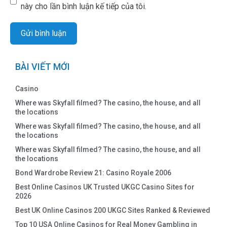
này cho lần bình luận kế tiếp của tôi.
BÀI VIẾT MỚI
Casino
Where was Skyfall filmed? The casino, the house, and all
the locations
Where was Skyfall filmed? The casino, the house, and all
the locations
Where was Skyfall filmed? The casino, the house, and all
the locations
Bond Wardrobe Review 21: Casino Royale 2006
Best Online Casinos UK Trusted UKGC Casino Sites for
2026
Best UK Online Casinos 200 UKGC Sites Ranked & Reviewed
Top 10 USA Online Casinos for Real Money Gambling in