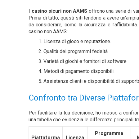
I
casino sicuri non AAMS
offrono una serie di va
Prima di tutto, questi siti tendono a avere un’ampi
da considerare, come la sicurezza e l’affidabilità
casino non AAMS:
Licenza di gioco e reputazione.
Qualità dei programmi fedeltà.
Varietà di giochi e fornitori di software.
Metodi di pagamento disponibili.
Assistenza clienti e disponibilità di support
Confronto tra Diverse Piattaf
Per facilitare la tua decisione, ho messo a confron
una tabella che evidenzia le differenze principali tra
Programma
Piattaforma
Licenza