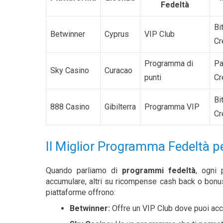
Fedeltà
Bi
Betwinner
Cyprus
VIP Club
Cr
Programma di
Pa
Sky Casino
Curacao
punti
Cr
Bit
888 Casino
Gibilterra
Programma VIP
Cr
Il Miglior Programma Fedeltà p
Quando parliamo di
programmi fedeltà
, ogni 
accumulare, altri su ricompense cash back o bonus 
piattaforme offrono:
Betwinner:
Offre un VIP Club dove puoi acc