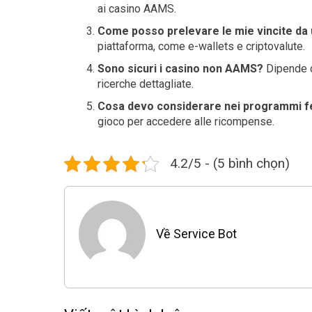
ai casino AAMS.
Come posso prelevare le mie vincite da
piattaforma, come e-wallets e criptovalute.
Sono sicuri i casino non AAMS?
Dipende da
ricerche dettagliate.
Cosa devo considerare nei programmi f
gioco per accedere alle ricompense.
4.2/5 - (5 bình chọn)
Về Service Bot