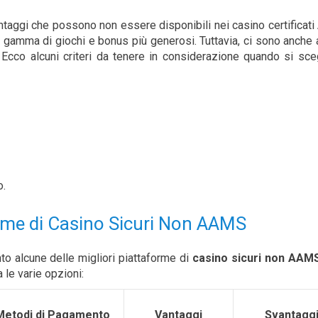
ntaggi che possono non essere disponibili nei casino certificat
a gamma di giochi e bonus più generosi. Tuttavia, ci sono anche 
. Ecco alcuni criteri da tenere in considerazione quando si sce
o.
orme di Casino Sicuri Non AAMS
to alcune delle migliori piattaforme di
casino sicuri non AAM
 le varie opzioni:
Metodi di Pagamento
Vantaggi
Svantagg