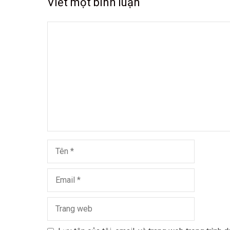
Viết một bình luận