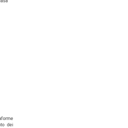
casa
taforme
nto dei