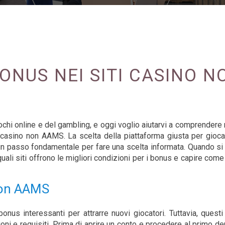
BONUS NEI SITI CASINO N
chi online e del gambling, e oggi voglio aiutarvi a comprendere
ti casino non AAMS. La scelta della piattaforma giusta per gioc
 passo fondamentale per fare una scelta informata. Quando si
uali siti offrono le migliori condizioni per i bonus e capire come
 non AAMS
us interessanti per attrarre nuovi giocatori. Tuttavia, quest
ni e requisiti. Prima di aprire un conto e procedere al primo de