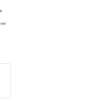
sa
 nel