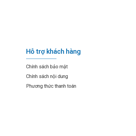
Hỗ trợ khách hàng
Chính sách bảo mật
Chính sách nội dung
Phương thức thanh toán