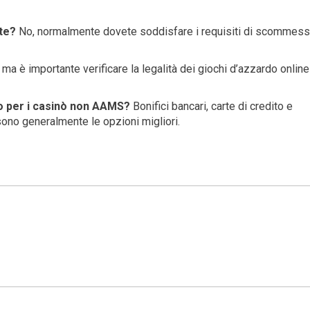
te?
No, normalmente dovete soddisfare i requisiti di scommes
 ma è importante verificare la legalità dei giochi d’azzardo online
to per i casinò non AAMS?
Bonifici bancari, carte di credito e
 sono generalmente le opzioni migliori.