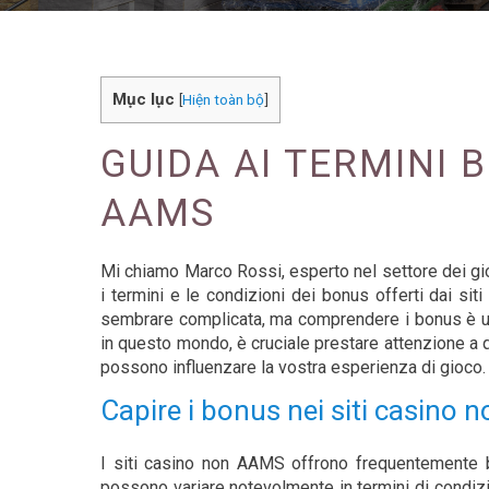
Mục lục
[
Hiện toàn bộ
]
GUIDA AI TERMINI 
AAMS
Mi chiamo Marco Rossi, esperto nel settore dei gio
i termini e le condizioni dei bonus offerti dai si
sembrare complicata, ma comprendere i bonus è un
in questo mondo, è cruciale prestare attenzione a q
possono influenzare la vostra esperienza di gioco.
Capire i bonus nei siti casino
I siti casino non AAMS offrono frequentemente bon
possono variare notevolmente in termini di condizio