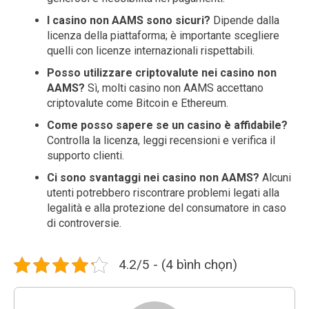
I casino non AAMS sono sicuri?
Dipende dalla
licenza della piattaforma; è importante scegliere
quelli con licenze internazionali rispettabili.
Posso utilizzare criptovalute nei casino non
AAMS?
Sì, molti casino non AAMS accettano
criptovalute come Bitcoin e Ethereum.
Come posso sapere se un casino è affidabile?
Controlla la licenza, leggi recensioni e verifica il
supporto clienti.
Ci sono svantaggi nei casino non AAMS?
Alcuni
utenti potrebbero riscontrare problemi legati alla
legalità e alla protezione del consumatore in caso
di controversie.
4.2/5 - (4 bình chọn)