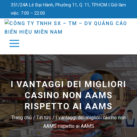
351/24A Lê Đại Hành, Phường 11, Q. 11, TP.HCM |
Giờ làm
việc:
7:00 – 22:00
I VANTAGGI DEI MIGLIORI
CASINO NON AAMS
RISPETTO AI AAMS
Trang chủ
/
Tin tức
/
I vantaggi dei migliori casino non
AAMS rispetto ai AAMS