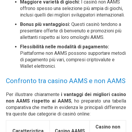
Maggiore varietà di giochi:
I casinò non AAMS
offrono spesso una selezione più ampia di giochi,
inclusi quelli dei migliori sviluppatori internazionali.
Bonus più vantaggiosi:
Questi casinò tendono a
presentare offerte di benvenuto e promozioni più
allettanti rispetto ai loro omologhi AAMS.
Flessibilità nelle modalità di pagamento:
Piattaforme non AAMS possono supportare metodi
di pagamento più vari, compresi criptovalute e
Wallet elettronici.
Confronto tra casino AAMS e non AAMS
Per illustrare chiaramente
i vantaggi dei migliori casino
non AAMS rispetto ai AAMS
, ho preparato una tabella
comparativa che mette in evidenza le principali differenze
tra queste due categorie di casinò online:
Casino non
Caratteristica
Casino AAMS