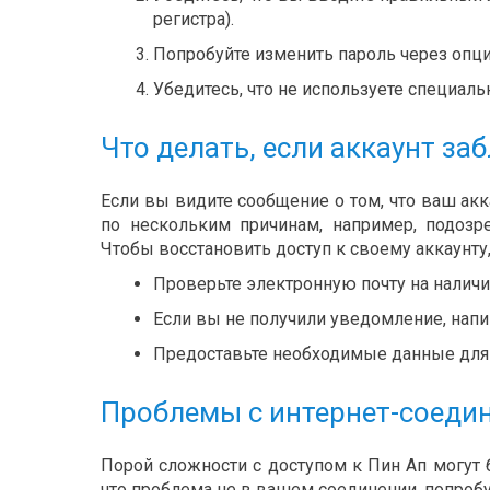
регистра).
Попробуйте изменить пароль через опци
Убедитесь, что не используете специаль
Что делать, если аккаунт за
Если вы видите сообщение о том, что ваш акк
по нескольким причинам, например, подозр
Чтобы восстановить доступ к своему аккаунт
Проверьте электронную почту на налич
Если вы не получили уведомление, напи
Предоставьте необходимые данные для 
Проблемы с интернет-соеди
Порой сложности с доступом к Пин Ап могут
что проблема не в вашем соединении, попробу