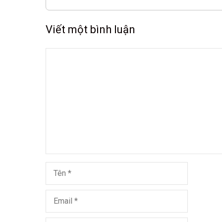
Viết một bình luận