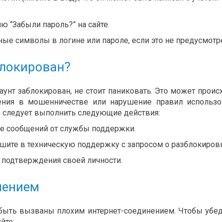
ю “Забыли пароль?” на сайте.
ные символы в логине или пароле, если это не предусмотр
блокирован?
аунт заблокирован, не стоит паниковать. Это может проис
ения в мошенничестве или нарушение правил использо
у, следует выполнить следующие действия:
ие сообщений от службы поддержки.
шите в техническую поддержку с запросом о разблокиров
подтверждения своей личности.
нением
 быть вызваны плохим интернет-соединением. Чтобы убед
йте: