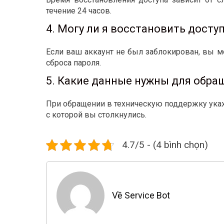
течение 24 часов.
4. Могу ли я восстановить досту
Если ваш аккаунт не был заблокирован, вы м
сброса пароля.
5. Какие данные нужны для обра
При обращении в техническую поддержку укаж
с которой вы столкнулись.
4.7/5 - (4 bình chọn)
Về Service Bot