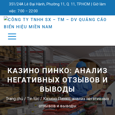
351/24A Lê Đại Hành, Phường 11, Q. 11, TP.HCM |
Giờ làm
việc:
7:00 – 22:00
КАЗИНО ПИНКО: АНАЛИЗ
НЕГАТИВНЫХ ОТЗЫВОВ И
ВЫВОДЫ
Trang chủ
/
Tin tức
/
Казино Пинко: анализ негативных
отзывов и выводы