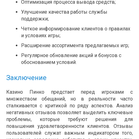
Оптимизация процесса вывода средств;
Улучшение качества работы службы
поддержки;
Четкое информирование клиентов о правилах
и условиях игры;
Расширение ассортимента предлагаемых игр;
Регулярное обновление акций и бонусов с
обоснованием условий.
Заключение
Казино Пинко предстает перед игроками с
множеством обещаний, но в реальности часто
сталкивается с критикой по ряду аспектов. Анализ
негативных отзывов позволяет выделить ключевые
проблемы, которые требуют решения для
повышения удовлетворенности клиентов. Отзывы
пользователей служат важным индикатором того,