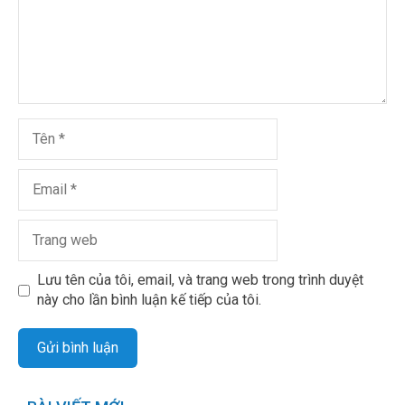
Lưu tên của tôi, email, và trang web trong trình duyệt
này cho lần bình luận kế tiếp của tôi.