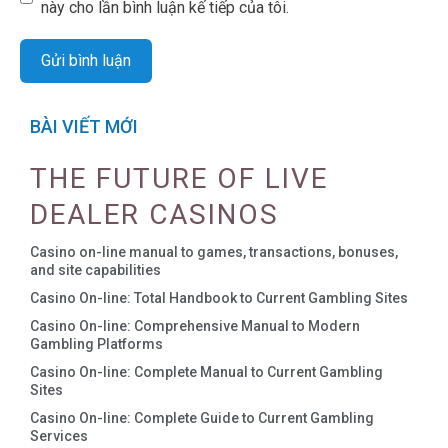
này cho lần bình luận kế tiếp của tôi.
BÀI VIẾT MỚI
THE FUTURE OF LIVE
DEALER CASINOS
Casino on-line manual to games, transactions, bonuses,
and site capabilities
Casino On-line: Total Handbook to Current Gambling Sites
Casino On-line: Comprehensive Manual to Modern
Gambling Platforms
Casino On-line: Complete Manual to Current Gambling
Sites
Casino On-line: Complete Guide to Current Gambling
Services