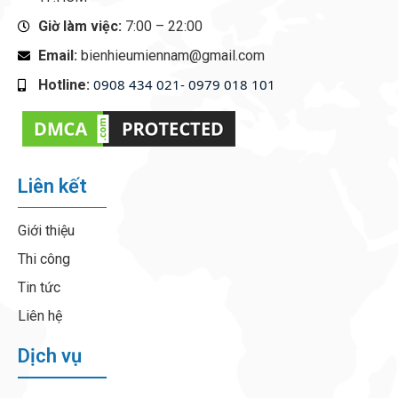
Giờ làm việc:
7:00 – 22:00
Email:
bienhieumiennam@gmail.com
0908 434 021- 0979 018 101
Hotline:
‭
Liên kết
Giới thiệu
Thi công
Tin tức
Liên hệ
Dịch vụ