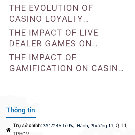
THE EVOLUTION OF
CASINO LOYALTY
PROGRAMS
THE IMPACT OF LIVE
DEALER GAMES ON
CASINO EXPERIENCE
THE IMPACT OF
GAMIFICATION ON CASINO
ENGAGEMENT
Thông tin
351/24A Lê Đại Hành, Phường 11
Trụ sở chính:
, Q. 11,
TP.HCM