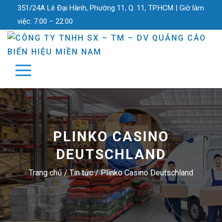
351/24A Lê Đại Hành, Phường 11, Q. 11, TP.HCM |
Giờ làm
việc:
7:00 – 22:00
PLINKO CASINO
DEUTSCHLAND
Trang chủ
/
Tin tức
/
Plinko Casino Deutschland