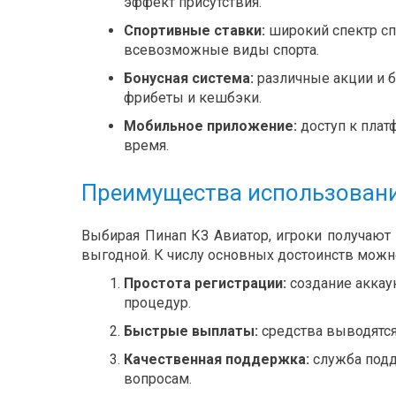
эффект присутствия.
Спортивные ставки:
широкий спектр сп
всевозможные виды спорта.
Бонусная система:
различные акции и б
фрибеты и кешбэки.
Мобильное приложение:
доступ к плат
время.
Преимущества использовани
Выбирая Пинап КЗ Авиатор, игроки получают
выгодной. К числу основных достоинств можно
Простота регистрации:
создание аккаун
процедур.
Быстрые выплаты:
средства выводятся
Качественная поддержка:
служба подд
вопросам.