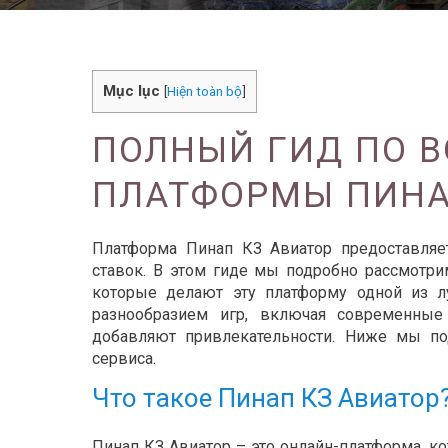
Mục lục
[
Hiện toàn bộ
]
ПОЛНЫЙ ГИД ПО 
ПЛАТФОРМЫ ПИНА
Платформа Пинап КЗ Авиатор предоставляе
ставок. В этом гиде мы подробно рассмотри
которые делают эту платформу одной из л
разнообразием игр, включая современные
добавляют привлекательности. Ниже мы п
сервиса.
Что такое Пинап КЗ Авиатор
Пинап КЗ Авиатор – это онлайн-платформа, к