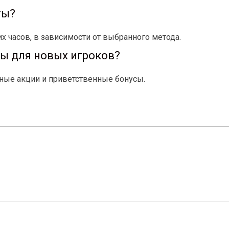
ты?
 часов, в зависимости от выбранного метода.
сы для новых игроков?
ные акции и приветственные бонусы.