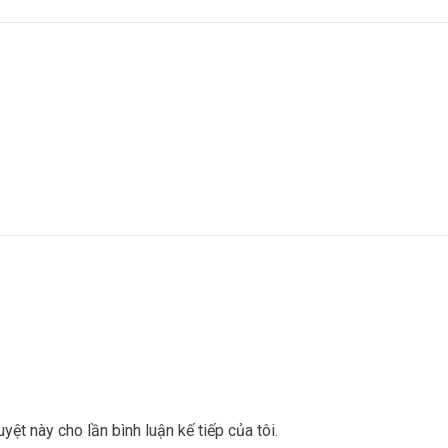
uyệt này cho lần bình luận kế tiếp của tôi.