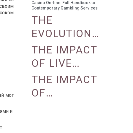
Casino On-line: Full Handbook to
 своим
Contemporary Gambling Services
ысоком
THE
EVOLUTION
OF CASINO
THE IMPACT
LOYALTY
OF LIVE
PROGRAMS
DEALER
THE IMPACT
GAMES ON
OF
ый мог
CASINO
GAMIFICATION
ями и
EXPERIENCE
ON CASINO
т