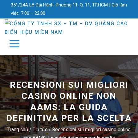
351/24A Lê Đại Hành, Phường 11, Q. 11, TP.HCM |
Giờ làm
việc:
7:00 – 22:00
RECENSIONI SUI MIGLIORI
CASINO ONLINE NON
AAMS: LA GUIDA
DEFINITIVA PER LA SCELTA
Trang chủ
/
Tin tức
/
Recensioni sui migliori casino online