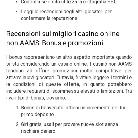
Controlla se il sito utilizza la crittografia SSL.
Leggi le recensioni degli altri giocatori per
confermare la reputazione.
Recensioni sui migliori casino online
non AAMS: Bonus e promozioni
I bonus rappresentano un altro aspetto importante quando
si sta considerando un casino online. I casinò non AAMS
tendono ad offrire promozioni molto competitive per
attrarre nuovi giocatori. Tuttavia, è vitale leggere i termini e
le condizioni di queste offerte, in quanto potrebbero
includere requisiti di scommessa elevati o limitazioni. Tra
i vari tipi di bonus, troviamo:
Bonus di benvenuto: ottieni un incremento del tuo
primo deposito.
Giri gratis: usali per provare nuove slot senza
rischiare denaro.