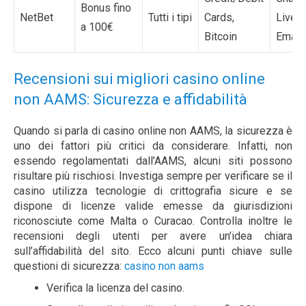
Bonus fino
NetBet
Tutti i tipi
Cards,
Live e
a 100€
Bitcoin
Email
Recensioni sui migliori casino online
non AAMS: Sicurezza e affidabilità
Quando si parla di casino online non AAMS, la sicurezza è
uno dei fattori più critici da considerare. Infatti, non
essendo regolamentati dall’AAMS, alcuni siti possono
risultare più rischiosi. Investiga sempre per verificare se il
casino utilizza tecnologie di crittografia sicure e se
dispone di licenze valide emesse da giurisdizioni
riconosciute come Malta o Curacao. Controlla inoltre le
recensioni degli utenti per avere un’idea chiara
sull’affidabilità del sito. Ecco alcuni punti chiave sulle
questioni di sicurezza:
casino non aams
Verifica la licenza del casino.