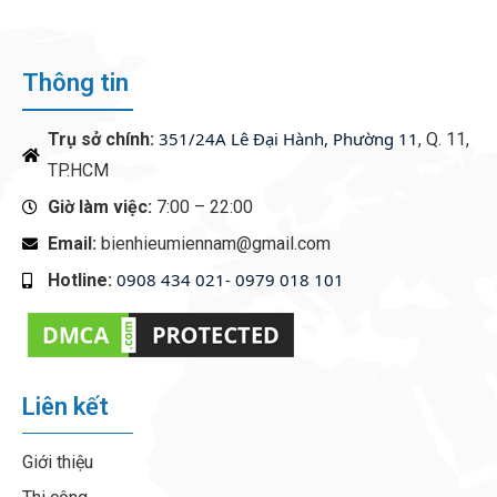
Thông tin
351/24A Lê Đại Hành, Phường 11
Trụ sở chính:
, Q. 11,
TP.HCM
Giờ làm việc:
7:00 – 22:00
Email:
bienhieumiennam@gmail.com
0908 434 021- 0979 018 101
Hotline:
‭
Liên kết
Giới thiệu