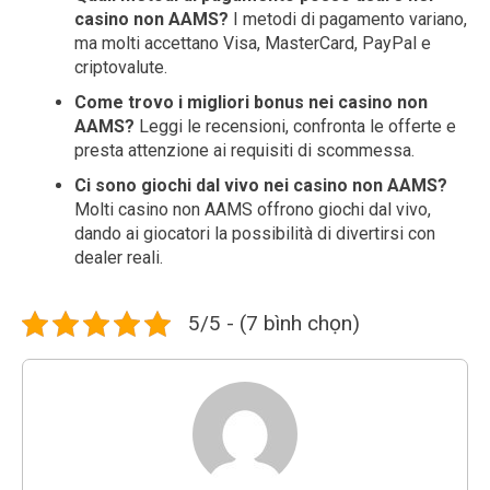
casino non AAMS?
I metodi di pagamento variano,
ma molti accettano Visa, MasterCard, PayPal e
criptovalute.
Come trovo i migliori bonus nei casino non
AAMS?
Leggi le recensioni, confronta le offerte e
presta attenzione ai requisiti di scommessa.
Ci sono giochi dal vivo nei casino non AAMS?
Molti casino non AAMS offrono giochi dal vivo,
dando ai giocatori la possibilità di divertirsi con
dealer reali.
5/5 - (7 bình chọn)