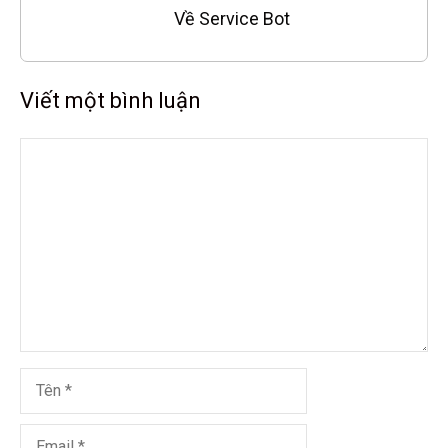
Về Service Bot
Viết một bình luận