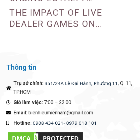
PROGRAMS
THE IMPACT OF LIVE
DEALER GAMES ON
CASINO EXPERIENCE
Thông tin
351/24A Lê Đại Hành, Phường 11
Trụ sở chính:
, Q. 11,
TP.HCM
Giờ làm việc:
7:00 – 22:00
Email:
bienhieumiennam@gmail.com
0908 434 021- 0979 018 101
Hotline:
‭