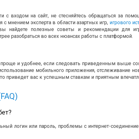
и с входом на сайт, не стесняйтесь обращаться за пом
 с мнением эксперта в области азартных игр,
игрового ис
 вы найдете полезные советы и рекомендации для иг
ее разобраться во всех нюансах работы с платформой.
ь проще и удобнее, если следовать приведенным выше со
 использование мобильного приложения, отслеживание но
это приведет вас к успешным ставкам и приятным впечат
(FAQ)
бет?
ьный логин или пароль, проблемы с интернет-соединение