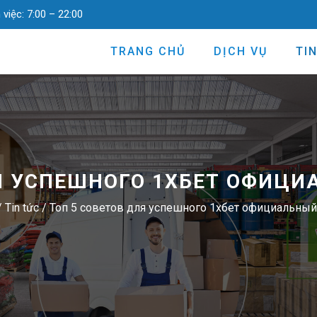
 việc:
7:00 – 22:00
TRANG CHỦ
DỊCH VỤ
TI
ЛЯ УСПЕШНОГО 1ХБЕТ ОФИЦИ
/
Tin tức
/
Топ 5 советов для успешного 1хбет официальный