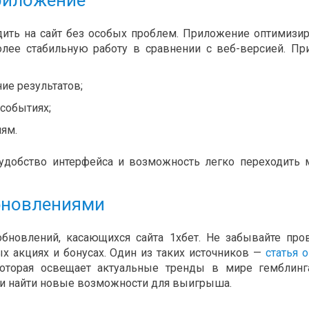
ить на сайт без особых проблем. Приложение оптимизи
лее стабильную работу в сравнении с веб-версией. Пр
ие результатов;
событиях;
ям.
 удобство интерфейса и возможность легко переходить
обновлениями
бновлений, касающихся сайта 1хбет. Не забывайте про
х акциях и бонусах. Один из таких источников —
статья о
которая освещает актуальные тренды в мире гемблинг
о и найти новые возможности для выигрыша.