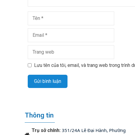
Lưu tên của tôi, email, và trang web trong trình d
Thông tin
351/24A Lê Đại Hành, Phường
Trụ sở chính: