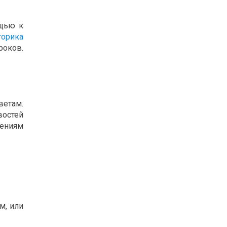
ощью к
торика
роков.
ветам.
востей
лениям
м, или