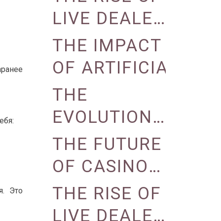
REALITY
VIRTUAL
LIVE DEALER
REALITY
GAMES IN
THE IMPACT
AND
ONLINE
OF ARTIFICIAL
ранее
AUGMENTED
CASINOS
INTELLIGENCE
THE
REALITY
ON CASINO
EVOLUTION
ебя:
OPERATIONS
OF CASINO
THE FUTURE
LOYALTY
OF CASINO
PROGRAMS
GAMING:
THE RISE OF
я. Это
VIRTUAL
LIVE DEALER