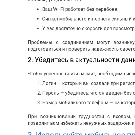
Ваш Wi-Fi работает без перебоев;
Сигнал мобильного интернета сильный и
У вас достаточно скорости для просмотр
Проблемы с соединением могут возникну
подготовиться и проверить надежность своего 
2. Убедитесь в актуальности дан
Чтобы успешно войти на сайт, необходимо исп
Логин — который вы создали при регист
Пароль — убедитесь, что он введен без 
Номер мобильного телефона — на котор
При возникновении трудностей с входом, 
позволит вам избежать ненужных задержек и 
3. Используйте мобильное 