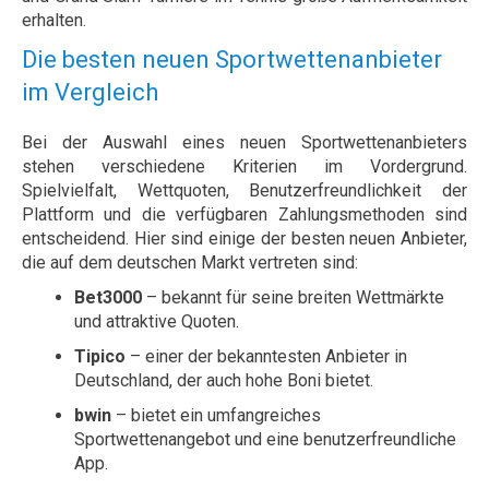
erhalten.
Die besten neuen Sportwettenanbieter
im Vergleich
Bei der Auswahl eines neuen Sportwettenanbieters
stehen verschiedene Kriterien im Vordergrund.
Spielvielfalt, Wettquoten, Benutzerfreundlichkeit der
Plattform und die verfügbaren Zahlungsmethoden sind
entscheidend. Hier sind einige der besten neuen Anbieter,
die auf dem deutschen Markt vertreten sind:
Bet3000
– bekannt für seine breiten Wettmärkte
und attraktive Quoten.
Tipico
– einer der bekanntesten Anbieter in
Deutschland, der auch hohe Boni bietet.
bwin
– bietet ein umfangreiches
Sportwettenangebot und eine benutzerfreundliche
App.