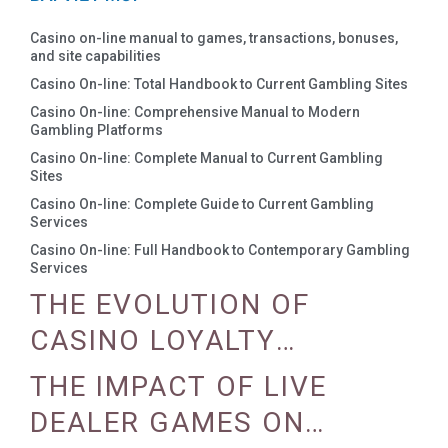
Casino on-line manual to games, transactions, bonuses,
and site capabilities
Casino On-line: Total Handbook to Current Gambling Sites
Casino On-line: Comprehensive Manual to Modern
Gambling Platforms
Casino On-line: Complete Manual to Current Gambling
Sites
Casino On-line: Complete Guide to Current Gambling
Services
Casino On-line: Full Handbook to Contemporary Gambling
Services
THE EVOLUTION OF
CASINO LOYALTY
PROGRAMS
THE IMPACT OF LIVE
DEALER GAMES ON