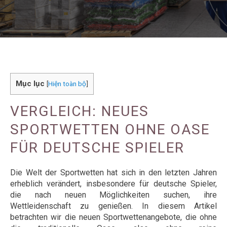
Mục lục
[
Hiện toàn bộ
]
VERGLEICH: NEUES
SPORTWETTEN OHNE OASE
FÜR DEUTSCHE SPIELER
Die Welt der Sportwetten hat sich in den letzten Jahren
erheblich verändert, insbesondere für deutsche Spieler,
die nach neuen Möglichkeiten suchen, ihre
Wettleidenschaft zu genießen. In diesem Artikel
betrachten wir die neuen Sportwettenangebote, die ohne