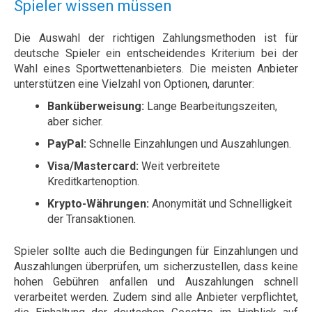
Spieler wissen müssen
Die Auswahl der richtigen Zahlungsmethoden ist für
deutsche Spieler ein entscheidendes Kriterium bei der
Wahl eines Sportwettenanbieters. Die meisten Anbieter
unterstützen eine Vielzahl von Optionen, darunter:
Banküberweisung:
Lange Bearbeitungszeiten,
aber sicher.
PayPal:
Schnelle Einzahlungen und Auszahlungen.
Visa/Mastercard:
Weit verbreitete
Kreditkartenoption.
Krypto-Währungen:
Anonymität und Schnelligkeit
der Transaktionen.
Spieler sollte auch die Bedingungen für Einzahlungen und
Auszahlungen überprüfen, um sicherzustellen, dass keine
hohen Gebühren anfallen und Auszahlungen schnell
verarbeitet werden. Zudem sind alle Anbieter verpflichtet,