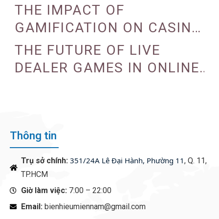
CASINO EXPERIENCE
THE IMPACT OF
GAMIFICATION ON CASINO
ENGAGEMENT
THE FUTURE OF LIVE
DEALER GAMES IN ONLINE
CASINOS
Thông tin
351/24A Lê Đại Hành, Phường 11
Trụ sở chính:
, Q. 11,
TP.HCM
Giờ làm việc:
7:00 – 22:00
Email:
bienhieumiennam@gmail.com