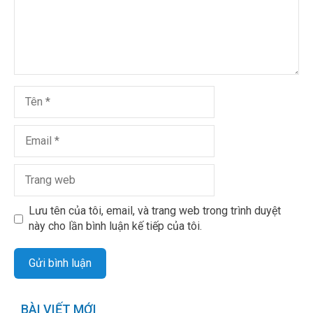
Lưu tên của tôi, email, và trang web trong trình duyệt
này cho lần bình luận kế tiếp của tôi.
BÀI VIẾT MỚI