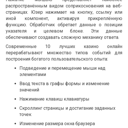
распространённым видом соприкосновения на веб-
страницах. Юзер нажимает на кнопку, ссылку или
иной компонент, активируя прикреплённую
функцию. Обработчик обретает данные о позиции
указателя и целевом блоке. Эти данные
обеспечивают создавать сложную механику ответа.
Современные 10 лучших казино онлайн
перерабатывают множество типов событий для
построения богатого пользовательского опыта:
Подведение и перемещение мыши над
элементами
Ввод текста в графы формы и изменение
значений
Нажимание клавиш клавиатуры
Скроллинг страницы и достигание заданных
точек
Изменение размера окна браузера