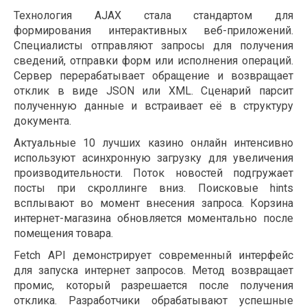
Технология AJAX стала стандартом для
формирования интерактивных веб-приложений.
Специалисты отправляют запросы для получения
сведений, отправки форм или исполнения операций.
Сервер перерабатывает обращение и возвращает
отклик в виде JSON или XML. Сценарий парсит
полученную данные и встраивает её в структуру
документа.
Актуальные 10 лучших казино онлайн интенсивно
используют асинхронную загрузку для увеличения
производительности. Поток новостей подгружает
посты при скроллинге вниз. Поисковые hints
всплывают во момент внесения запроса. Корзина
интернет-магазина обновляется моментально после
помещения товара.
Fetch API демонстрирует современный интерфейс
для запуска интернет запросов. Метод возвращает
промис, который разрешается после получения
отклика. Разработчики обрабатывают успешные