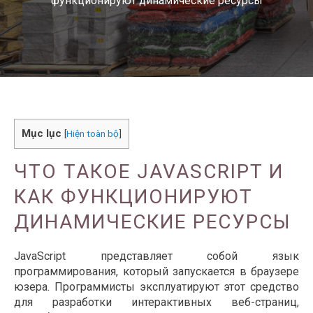
функционируют динамические ресурсы
Mục lục
[
Hiện toàn bộ
]
ЧТО ТАКОЕ JAVASCRIPT И
КАК ФУНКЦИОНИРУЮТ
ДИНАМИЧЕСКИЕ РЕСУРСЫ
JavaScript представляет собой язык
программирования, который запускается в браузере
юзера. Программисты эксплуатируют этот средство
для разработки интерактивных веб-страниц,