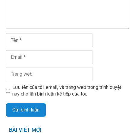
Lưu tên của tôi, email, và trang web trong trình duyệt
này cho lần bình luận kế tiếp của tôi.
BÀI VIẾT MỚI