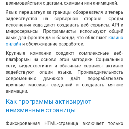
взаимодействия с датами, схемами или анимацией.
Язык перешагнул за границы обозревателя и теперь
задействуется на серверной стороне. Среды
исполнения кода дают создавать веб-сервисы, API и
микросервисы. Программисты используют общий
язык для фронтенда и бэкенда, что облегчает
казино
онлайн
и обслуживание разработок.
Крупные компании создают комплексные веб-
платформы на основе этой методики. Социальные
сети, видеохостинги и облачные сервисы активно
задействуют опции языка. Производительность
современных движков даёт перерабатывать
крупные массивы сведений и создавать мягкие
анимации.
Как программы активируют
неизменные страницы
Фиксированная HTML-страница включает только