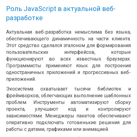
Роль JavaScript в актуальной веб-
разработке
Актуальная веб-разработка немыслима без языка,
обеспечивающего динамичность на части клиента.
Этот средство сделался эталоном для формирования
пользовательских интерфейсов, которые
функционируют во всех известных браузерах.
Программисты применяют язык для построения
одностраничных приложений и прогрессивных веб-
приложений.
Экосистема охватывает тысячи библиотек и
фреймворков, облегчающих выполнение шаблонных
проблем. Инструменты автоматизируют сборку
проекта, улучшают код и контролируют
зависимостями. Менеджеры пакетов обеспечивают
оперативно подключать готовенькие решения для
работы с датами, графиками или анимацией.