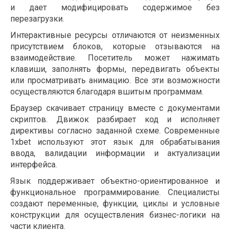
и дает модифицировать содержимое без
перезагрузки.
Интерактивные ресурсы отличаются от неизменных
присутствием блоков, которые отзываются на
взаимодействие. Посетитель может нажимать
клавиши, заполнять формы, передвигать объекты
или просматривать анимацию. Все эти возможности
осуществляются благодаря вшитым программам.
Браузер скачивает страницу вместе с документами
скриптов. Движок разбирает код и исполняет
директивы согласно заданной схеме. Современные
1xbet используют этот язык для обрабатывания
ввода, валидации информации и актуализации
интерфейса.
Язык поддерживает объектно-ориентированное и
функциональное программирование. Специалисты
создают переменные, функции, циклы и условные
конструкции для осуществления бизнес-логики на
части клиента.