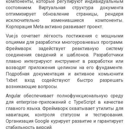
компоненты, которые регулируют индивидуальным
состоянием. Виртуальная структура документа
оптимизирует обновление страницы, рендеря
исключительно изменившиеся компоненты.
Корпорация Meta активно развивает проект.
Vue.js сочетает лёгкость постижения с мощными
опциями для разработки многоуровневых программ.
Фреймворк задействует реактивную систему
соединения сведений и шаблонов. Разработчики
плавно интегрируют инструмент в разработки или
возводят приложения целиком на его фундаменте.
Подробная документация и активное комьюнити
1xbet вход содействуют быстро разрешать
возникающие вопросы.
Angular обеспечивает полнофункциональную среду
для enterprise-приложений с TypeScript в качестве
главного языка. Фреймворк охватывает утилиты для
навигации, контроля статусом и тестирования.
Организация Google курирует развитие и гарантирует
стабильность версий.