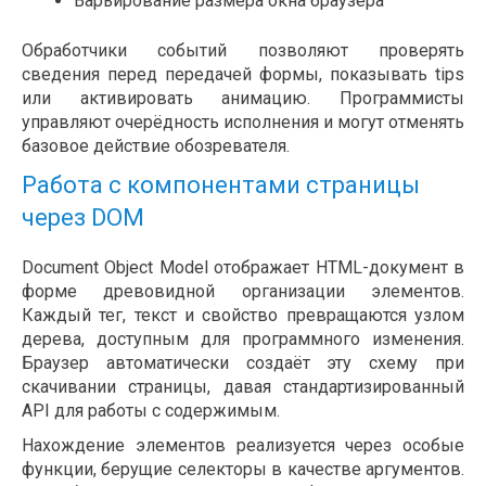
Варьирование размера окна браузера
Обработчики событий позволяют проверять
сведения перед передачей формы, показывать tips
или активировать анимацию. Программисты
управляют очерёдность исполнения и могут отменять
базовое действие обозревателя.
Работа с компонентами страницы
через DOM
Document Object Model отображает HTML-документ в
форме древовидной организации элементов.
Каждый тег, текст и свойство превращаются узлом
дерева, доступным для программного изменения.
Браузер автоматически создаёт эту схему при
скачивании страницы, давая стандартизированный
API для работы с содержимым.
Нахождение элементов реализуется через особые
функции, берущие селекторы в качестве аргументов.