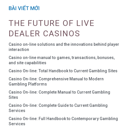
BÀI VIẾT MỚI
THE FUTURE OF LIVE
DEALER CASINOS
Casino on-line solutions and the innovations behind player
interaction
Casino on-line manual to games, transactions, bonuses,
and site capabilities
Casino On-line: Total Handbook to Current Gambling Sites
Casino On-line: Comprehensive Manual to Modern
Gambling Platforms
Casino On-line: Complete Manual to Current Gambling
Sites
Casino On-line: Complete Guide to Current Gambling
Services
Casino On-line: Full Handbook to Contemporary Gambling
Services