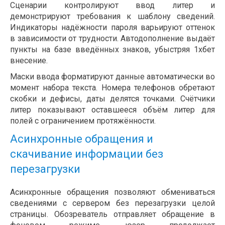
Сценарии контролируют ввод литер и
демонстрируют требования к шаблону сведений.
Индикаторы надёжности пароля варьируют оттенок
в зависимости от трудности. Автодополнение выдаёт
пункты на базе введённых знаков, убыстряя 1хбет
внесение.
Маски ввода форматируют данные автоматически во
момент набора текста. Номера телефонов обретают
скобки и дефисы, даты делятся точками. Счётчики
литер показывают оставшееся объём литер для
полей с ограничением протяжённости.
Асинхронные обращения и
скачивание информации без
перезагрузки
Асинхронные обращения позволяют обмениваться
сведениями с сервером без перезагрузки целой
страницы. Обозреватель отправляет обращение в