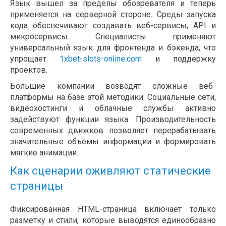
Язык вышел за пределы обозревателя и теперь
применяется на серверной стороне. Среды запуска
кода обеспечивают создавать веб-сервисы, API и
микросервисы. Специалисты применяют
универсальный язык для фронтенда и бэкенда, что
упрощает
1xbet-slots-online.com
и поддержку
проектов.
Большие компании возводят сложные веб-
платформы на базе этой методики. Социальные сети,
видеохостинги и облачные службы активно
задействуют функции языка. Производительность
современных движков позволяет перерабатывать
значительные объёмы информации и формировать
мягкие анимации.
Как сценарии оживляют статические
страницы
Фиксированная HTML-страница включает только
разметку и стили, которые выводятся единообразно