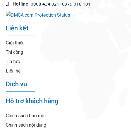
0908 434 021- 0979 018 101
Hotline:
‭
Liên kết
Giới thiệu
Thi công
Tin tức
Liên hệ
Dịch vụ
Hỗ trợ khách hàng
Chính sách bảo mật
Chính sách nội dung