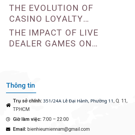
THE EVOLUTION OF
CASINO LOYALTY
PROGRAMS
THE IMPACT OF LIVE
DEALER GAMES ON
CASINO EXPERIENCE
Thông tin
351/24A Lê Đại Hành, Phường 11
Trụ sở chính:
, Q. 11,
TP.HCM
Giờ làm việc:
7:00 – 22:00
Email:
bienhieumiennam@gmail.com