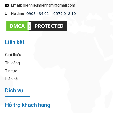
Email:
bienhieumiennam@gmail.com
0908 434 021- 0979 018 101
Hotline:
‭
Liên kết
Giới thiệu
Thi công
Tin tức
Liên hệ
Dịch vụ
Hỗ trợ khách hàng