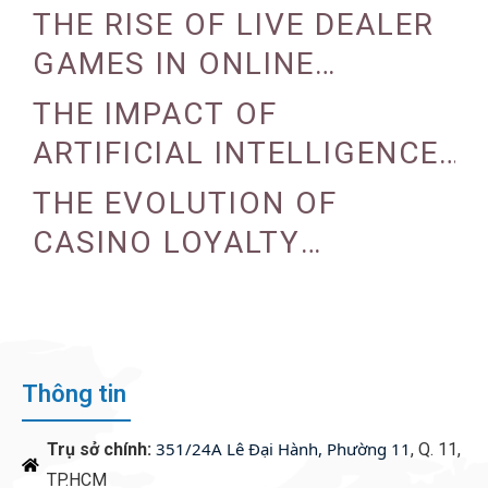
REALITY AND AUGMENTED
THE RISE OF LIVE DEALER
REALITY
GAMES IN ONLINE
CASINOS
THE IMPACT OF
ARTIFICIAL INTELLIGENCE
ON CASINO OPERATIONS
THE EVOLUTION OF
CASINO LOYALTY
PROGRAMS
Thông tin
351/24A Lê Đại Hành, Phường 11
Trụ sở chính:
, Q. 11,
TP.HCM