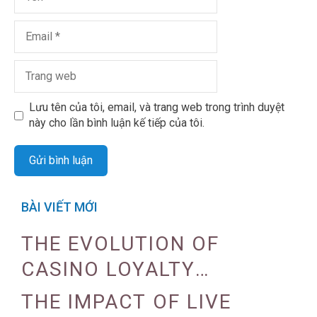
Lưu tên của tôi, email, và trang web trong trình duyệt
này cho lần bình luận kế tiếp của tôi.
BÀI VIẾT MỚI
THE EVOLUTION OF
CASINO LOYALTY
PROGRAMS
THE IMPACT OF LIVE