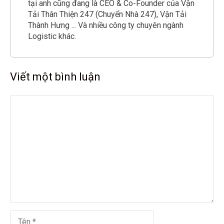
tại anh cũng đang là CEO & Co-Founder của Vận
Tải Thân Thiện 247 (Chuyển Nhà 247), Vận Tải
Thành Hưng ... Và nhiều công ty chuyên ngành
Logistic khác.
Viết một bình luận