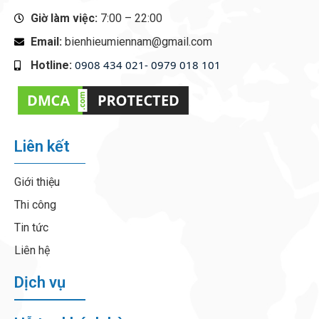
Giờ làm việc:
7:00 – 22:00
Email:
bienhieumiennam@gmail.com
0908 434 021- 0979 018 101
Hotline:
‭
Liên kết
Giới thiệu
Thi công
Tin tức
Liên hệ
Dịch vụ