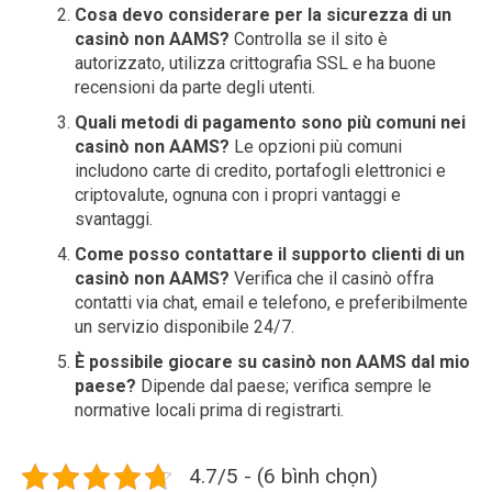
Cosa devo considerare per la sicurezza di un
casinò non AAMS?
Controlla se il sito è
autorizzato, utilizza crittografia SSL e ha buone
recensioni da parte degli utenti.
Quali metodi di pagamento sono più comuni nei
casinò non AAMS?
Le opzioni più comuni
includono carte di credito, portafogli elettronici e
criptovalute, ognuna con i propri vantaggi e
svantaggi.
Come posso contattare il supporto clienti di un
casinò non AAMS?
Verifica che il casinò offra
contatti via chat, email e telefono, e preferibilmente
un servizio disponibile 24/7.
È possibile giocare su casinò non AAMS dal mio
paese?
Dipende dal paese; verifica sempre le
normative locali prima di registrarti.
4.7/5 - (6 bình chọn)