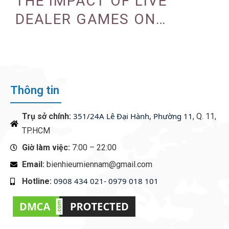
THE IMPACT OF LIVE
DEALER GAMES ON
CASINO EXPERIENCE
Thông tin
351/24A Lê Đại Hành, Phường 11
Trụ sở chính:
, Q. 11,
TP.HCM
Giờ làm việc:
7:00 – 22:00
Email:
bienhieumiennam@gmail.com
0908 434 021- 0979 018 101
Hotline:
‭