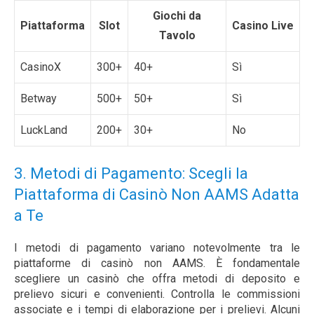
Giochi da
Piattaforma
Slot
Casino Live
Tavolo
CasinoX
300+
40+
Sì
Betway
500+
50+
Sì
LuckLand
200+
30+
No
3. Metodi di Pagamento: Scegli la
Piattaforma di Casinò Non AAMS Adatta
a Te
I metodi di pagamento variano notevolmente tra le
piattaforme di casinò non AAMS. È fondamentale
scegliere un casinò che offra metodi di deposito e
prelievo sicuri e convenienti. Controlla le commissioni
associate e i tempi di elaborazione per i prelievi. Alcuni