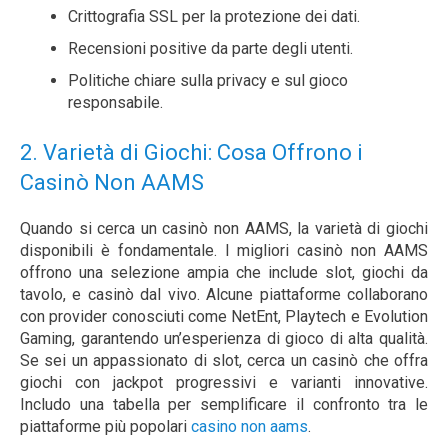
Crittografia SSL per la protezione dei dati.
Recensioni positive da parte degli utenti.
Politiche chiare sulla privacy e sul gioco
responsabile.
2. Varietà di Giochi: Cosa Offrono i
Casinò Non AAMS
Quando si cerca un casinò non AAMS, la varietà di giochi
disponibili è fondamentale. I migliori casinò non AAMS
offrono una selezione ampia che include slot, giochi da
tavolo, e casinò dal vivo. Alcune piattaforme collaborano
con provider conosciuti come NetEnt, Playtech e Evolution
Gaming, garantendo un’esperienza di gioco di alta qualità.
Se sei un appassionato di slot, cerca un casinò che offra
giochi con jackpot progressivi e varianti innovative.
Includo una tabella per semplificare il confronto tra le
piattaforme più popolari
casino non aams
.