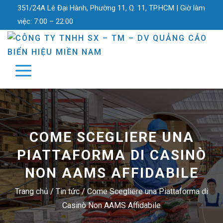
351/24A Lê Đại Hành, Phường 11, Q. 11, TP.HCM |
Giờ làm
việc:
7:00 – 22:00
COME SCEGLIERE UNA
PIATTAFORMA DI CASINÒ
NON AAMS AFFIDABILE
Trang chủ
/
Tin tức
/
Come Scegliere una Piattaforma di
Casinò Non AAMS Affidabile