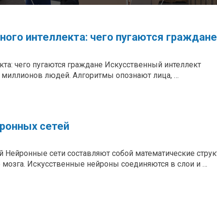
нного интеллекта: чего пугаются граждане
кта: чего пугаются граждане Искусственный интеллект
 миллионов людей. Алгоритмы опознают лица, …
ронных сетей
 Нейронные сети составляют собой математические струк
 мозга. Искусственные нейроны соединяются в слои и …