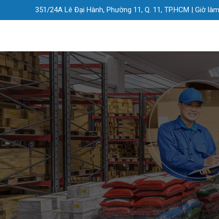
351/24A Lê Đại Hành, Phường 11, Q. 11, TP.HCM |
Giờ làm