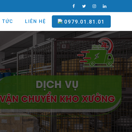
N TỨC
LIÊN HỆ
0979.01.81.01