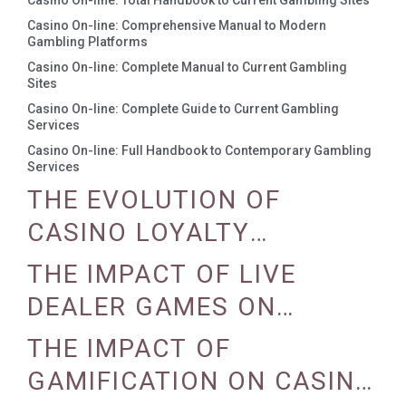
Casino On-line: Total Handbook to Current Gambling Sites
Casino On-line: Comprehensive Manual to Modern
Gambling Platforms
Casino On-line: Complete Manual to Current Gambling
Sites
Casino On-line: Complete Guide to Current Gambling
Services
Casino On-line: Full Handbook to Contemporary Gambling
Services
THE EVOLUTION OF
CASINO LOYALTY
PROGRAMS
THE IMPACT OF LIVE
DEALER GAMES ON
CASINO EXPERIENCE
THE IMPACT OF
GAMIFICATION ON CASINO