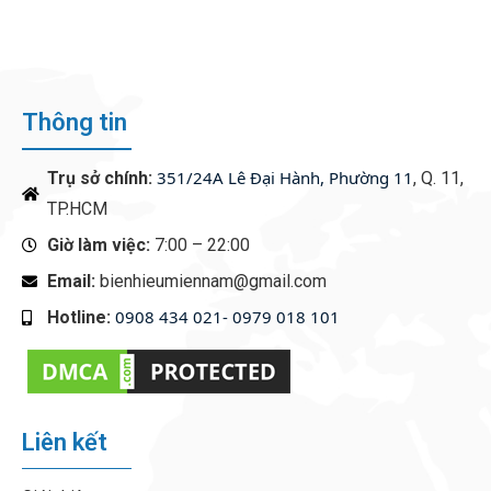
ENGAGEMENT
Thông tin
351/24A Lê Đại Hành, Phường 11
Trụ sở chính:
, Q. 11,
TP.HCM
Giờ làm việc:
7:00 – 22:00
Email:
bienhieumiennam@gmail.com
0908 434 021- 0979 018 101
Hotline:
‭
Liên kết