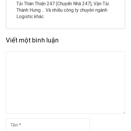
Tải Thân Thiện 247 (Chuyển Nhà 247), Vận Tải
Thành Hưng ... Và nhiều công ty chuyên ngành
Logistic khác.
Viết một bình luận