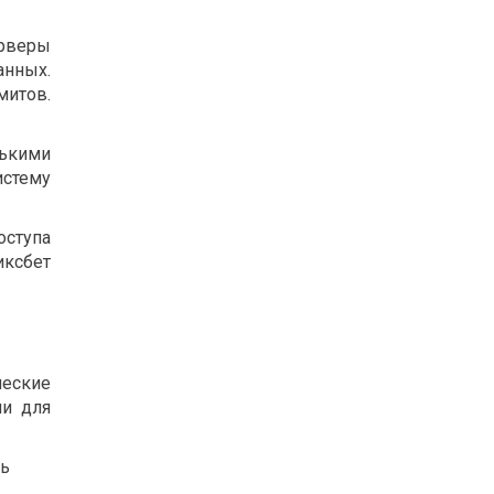
рверы
анных.
митов.
ькими
истему
оступа
иксбет
ческие
ии для
ль