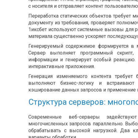
с носителя и отправляет контент пользовател
Переработка статических объектов требует 
документу из требования, проверяет полном
1иксбет используют системные вызовы для р
материала существенно ускоряет последующу
Генерируемый содержимое формируется в м
Сервер выполняет программный скрипт, 
информации и генерирует особый реакцию. 
интерактивные приложения.
Генерация изменяемого контента требует
выполняют бизнес-логику и встраивают 
кэширование данных запросов и применение 
Структура серверов: многоп
Современные веб-серверы задействую
многочисленных запросов параллельно. Выбо
обрабатывать с высокой нагрузкой. Два 
варианты обработки.