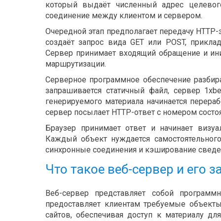
который выдаёт численный адрес целевого
соединение между клиентом и сервером.
Очередной этап предполагает передачу HTTP-з
создаёт запрос вида GET или POST, прикла
Сервер принимает входящий обращение и ин
маршрутизации.
Серверное программное обеспечение разбир
запрашивается статичный файл, сервер 1xbe
генерируемого материала начинается перера
сервер посылает HTTP-ответ с номером состоя
Браузер принимает ответ и начинает визуа
Каждый объект нуждается самостоятельног
синхронные соединения и кэширование сведе
Что такое веб-сервер и его з
Веб-сервер представляет собой программ
предоставляет клиентам требуемые объекты
сайтов, обеспечивая доступ к материалу дл