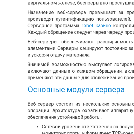
виртуальном железе, беспрерывно прослушив
Назначение веб-сервера превышает за пр
производят аутентификацию пользователей,
Серверное программа
1xbet казино
контроли
Каждый обращение следует через череду проц
Веб-серверы обеспечивают расширяемость
элементами. Серверы кэшируют постоянно за
и ускоряя отдачу материала.
Значимой возможностью выступает логирован
включают данные о каждом обращении, включ
применяют эти данные для отслеживания про
Основные модули сервера
Веб-сервер состоит из нескольких основны
операции. Архитектура охватывает аппарат
обеспечения устойчивой работы.
Сетевой уровень ответственен за получ
мониторит порты и формирует TCP-соед