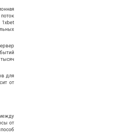
ионная
 поток
 1xbet
льных
Сервер
обытий
тысяч
ов для
сит от
 между
осы от
способ