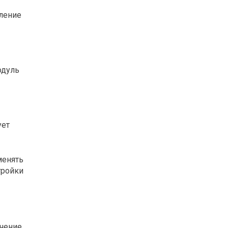
ление
одуль
ует
енять
тройки
чение.