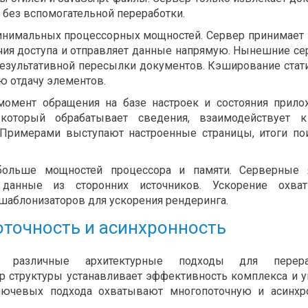
ю без вспомогательной переработки.
минимальных процессорных мощностей. Сервер принимает 
очия доступа и отправляет данные напрямую. Нынешние с
езультативной пересылки документов. Кэширование стат
ю отдачу элементов.
омент обращения на базе настроек и состояния прило
который обрабатывает сведения, взаимодействует к
Примерами выступают настроенные страницы, итоги по
 больше мощностей процессора и памяти. Серверные 
данные из сторонних источников. Ускорение охват
шаблонизаторов для ускорения рендеринга.
оточность и асинхронность
т различные архитектурные подходы для перера
р структуры устанавливает эффективность комплекса и 
ключевых подхода охватывают многопоточную и асинх