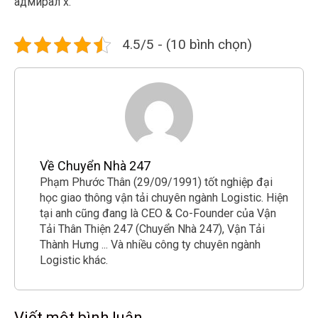
адмирал х.
4.5/5 - (10 bình chọn)
Về Chuyển Nhà 247
Phạm Phước Thân (29/09/1991) tốt nghiệp đại
học giao thông vận tải chuyên ngành Logistic. Hiện
tại anh cũng đang là CEO & Co-Founder của Vận
Tải Thân Thiện 247 (Chuyển Nhà 247), Vận Tải
Thành Hưng ... Và nhiều công ty chuyên ngành
Logistic khác.
Viết một bình luận