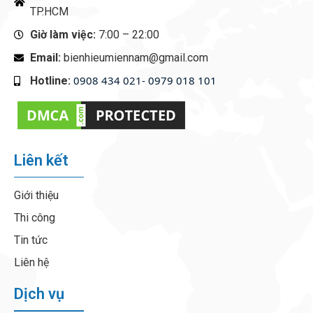
TP.HCM
Giờ làm việc:
7:00 – 22:00
Email:
bienhieumiennam@gmail.com
0908 434 021- 0979 018 101
Hotline:
‭
Liên kết
Giới thiệu
Thi công
Tin tức
Liên hệ
Dịch vụ