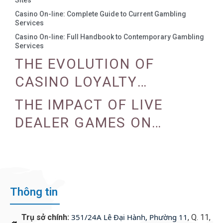
Sites
Casino On-line: Complete Guide to Current Gambling
Services
Casino On-line: Full Handbook to Contemporary Gambling
Services
THE EVOLUTION OF
CASINO LOYALTY
PROGRAMS
THE IMPACT OF LIVE
DEALER GAMES ON
CASINO EXPERIENCE
Thông tin
351/24A Lê Đại Hành, Phường 11
Trụ sở chính:
, Q. 11,