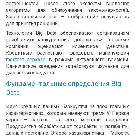
погрешностей. После этого эксперты внедряют
алгоритмы для обнаружения закономерностей.
Заключительный шаг — отображение результатов
для принятия решений.
Технологии Big Data обеспечивают организациям
приобретать конкурентные достоинства. Торговые
компании оценивают клиентское действия.
Кредитные распознают фродовые манипуляции
mostbet зеркало
в режиме актуального времени.
Клинические заведения задействуют изучение для
диагностики недугов.
Фундаментальные определения Big
Data
Идея крупных данных базируется на трёх главных
характеристиках, которые именуют тремя V. Первая
черта — Volume, то есть масштаб сведений.
Предприятия обрабатывают терабайты и петабайты
данных постоянно. Второе характеристика — Velocity,