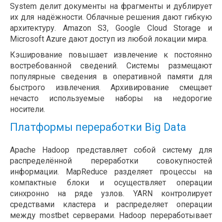
System делит документы на фрагменты и дублирует
их для надёжности. Облачные решения дают гибкую
архитектуру. Amazon S3, Google Cloud Storage и
Microsoft Azure дают доступ из любой локации мира.
Кэширование повышает извлечение к постоянно
востребованной сведений. Системы размещают
популярные сведения в оперативной памяти для
быстрого извлечения. Архивирование смещает
нечасто используемые наборы на недорогие
носители.
Платформы переработки Big Data
Apache Hadoop представляет собой систему для
распределённой переработки совокупностей
информации. MapReduce разделяет процессы на
компактные блоки и осуществляет операции
синхронно на ряде узлов. YARN контролирует
средствами кластера и распределяет операции
между mostbet серверами. Hadoop переработывает