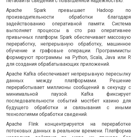
петабайты сведений с повышенной надёжностью.
Apache Spark превышает Hadoop по
производительности обработки благодаря
задействованию оперативной памяти. Система
выполняет процессы в сто раз оперативнее
привычных платформ. Spark обеспечивает массовую
переработку, непрерывную обработку, машинное
обучение и графовые операции. Программисты
формируют программы на Python, Scala, Java или R
для создания обрабатывающих приложений.
Apache Kafka обеспечивает непрерывную пересылку
данных между платформами. Решение
переработывает миллионы сообщений в секунду с
минимальной паузой. Kafka фиксирует
последовательности событий мостбет казино для
будущего обработки и связывания с иными
технологиями обработки сведений.
Apache Flink концентрируется на переработке
потоковых данных в реальном времени. Платформа