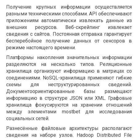
Получение крупных информации осуществляется
разными техническими способами. API обеспечивают
приложениям автоматически извлекать данные из
внешних ресурсов. Веб-скрейпинг извлекает
сведения с сайтов. Постоянная отправка гарантирует
бесперебойное получение данных от сенсоров в
режиме настоящего времени.
Платформы накопления значительных информации
разделяются на несколько типов. Реляционные
хранилища организуют информацию в матрицах со
соединениями. NoSQL-хранилища применяют гибкие
схемы для неструктурированных сведений.
Документоориентированные базы размещают
информацию в структуре JSON или XML. Графовые
хранилища фокусируются на хранении отношений
между элементами mostbet для исследования
социальных сетей.
Разнесённые файловые архитектуры располагают
сведения на наборе узлов. Hadoop Distributed File