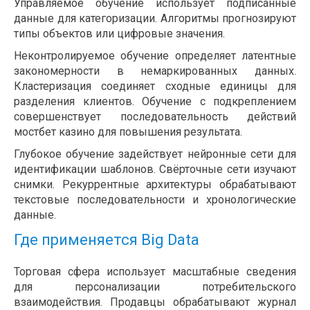
Управляемое обучение использует подписанные
данные для категоризации. Алгоритмы прогнозируют
типы объектов или цифровые значения.
Неконтролируемое обучение определяет латентные
закономерности в немаркированных данных.
Кластеризация соединяет сходные единицы для
разделения клиентов. Обучение с подкреплением
совершенствует последовательность действий
мостбет казино для повышения результата.
Глубокое обучение задействует нейронные сети для
идентификации шаблонов. Свёрточные сети изучают
снимки. Рекуррентные архитектуры обрабатывают
текстовые последовательности и хронологические
данные.
Где применяется Big Data
Торговая сфера использует масштабные сведения
для персонализации потребительского
взаимодействия. Продавцы обрабатывают журнал