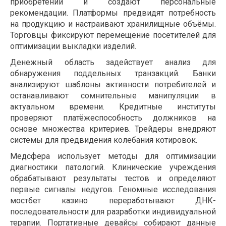
приобретений и создают персональные
рекомендации. Платформы предвидят потребность
на продукцию и настраивают хранилищные объёмы.
Торговцы фиксируют перемещение посетителей для
оптимизации выкладки изделий.
Денежный область задействует анализ для
обнаружения поддельных транзакций. Банки
анализируют шаблоны активности потребителей и
останавливают сомнительные манипуляции в
актуальном времени. Кредитные институты
проверяют платёжеспособность должников на
основе множества критериев. Трейдеры внедряют
системы для предвидения колебания котировок.
Медсфера использует методы для оптимизации
диагностики патологий. Клинические учреждения
обрабатывают результаты тестов и определяют
первые сигналы недугов. Геномные исследования
мостбет казино переработывают ДНК-
последовательности для разработки индивидуальной
терапии. Портативные девайсы собирают данные