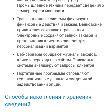
Промышленное техника передаёт сведения о
температуре и мощности.
Транзакционные системы фиксируют
финансовые действия и заказы. Банковские
приложения сохраняют транзакции.
Электронные сохраняют записи заказов и
предпочтения клиентов mostbet для
персонализации вариантов.
Веб-серверы собирают журналы заходов,
клики и переходы по сайтам. Поисковые
системы анализируют запросы клиентов.
Портативные программы отправляют
геолокационные данные и сведения об
задействовании опций.
Способы накопления и хранения
сведений