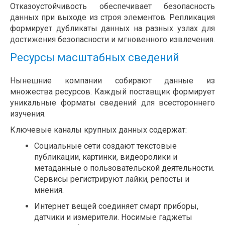
Отказоустойчивость обеспечивает безопасность
данных при выходе из строя элементов. Репликация
формирует дубликаты данных на разных узлах для
достижения безопасности и мгновенного извлечения.
Ресурсы масштабных сведений
Нынешние компании собирают данные из
множества ресурсов. Каждый поставщик формирует
уникальные форматы сведений для всестороннего
изучения.
Ключевые каналы крупных данных содержат:
Социальные сети создают текстовые
публикации, картинки, видеоролики и
метаданные о пользовательской деятельности.
Сервисы регистрируют лайки, репосты и
мнения.
Интернет вещей соединяет смарт приборы,
датчики и измерители. Носимые гаджеты