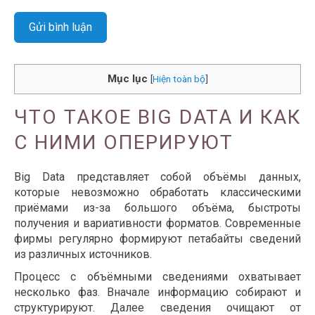
Mục lục
[
Hiện toàn bộ
]
ЧТО ТАКОЕ BIG DATA И КАК
С НИМИ ОПЕРИРУЮТ
Big Data представляет собой объёмы данных,
которые невозможно обработать классическими
приёмами из-за большого объёма, быстроты
получения и вариативности форматов. Современные
фирмы регулярно формируют петабайты сведений
из различных источников.
Процесс с объёмными сведениями охватывает
несколько фаз. Вначале информацию собирают и
структурируют. Далее сведения очищают от