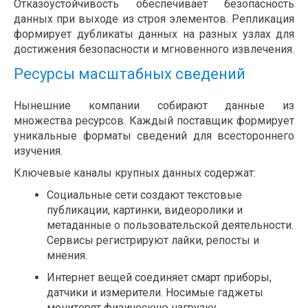
Отказоустойчивость обеспечивает безопасность
данных при выходе из строя элементов. Репликация
формирует дубликаты данных на разных узлах для
достижения безопасности и мгновенного извлечения.
Ресурсы масштабных сведений
Нынешние компании собирают данные из
множества ресурсов. Каждый поставщик формирует
уникальные форматы сведений для всестороннего
изучения.
Ключевые каналы крупных данных содержат:
Социальные сети создают текстовые
публикации, картинки, видеоролики и
метаданные о пользовательской деятельности.
Сервисы регистрируют лайки, репосты и
мнения.
Интернет вещей соединяет смарт приборы,
датчики и измерители. Носимые гаджеты
мониторят физическую нагрузку.