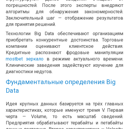
погрешностей. После этого эксперты внедряют
алгоритмы для обнаружения закономерностей.
Заключительный шаг — отображение результатов
для принятия решений.
Технологии Big Data обеспечивают организациям
приобретать конкурентные достоинства. Торговые
компании оценивают клиентское действия.
Кредитные распознают фродовые манипуляции
mostbet зеркало
в режиме актуального времени.
Клинические заведения задействуют изучение для
диагностики недугов.
Фундаментальные определения Big
Data
Идея крупных данных базируется на трёх главных
характеристиках, которые именуют тремя V. Первая
черта — Volume, то есть масштаб сведений.
Предприятия обрабатывают терабайты и петабайты