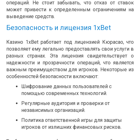
операций. Не стоит забывать, что отказ от ставок
может привести к определенным ограничениям на
выведение средств.
Безопасность и лицензия 1xBet
Казино 1xBet работает под лицензией Кюрасао, что
позволяет ему легально предоставлять свои услуги в
разных странах. Эта лицензия свидетельствует о
надежности и прозрачности операций, что является
важным преимуществом для игроков. Некоторые из
особенностей безопасности включают:
Шифрование данных пользователей с
помощью современных технологий.
Регулярные аудитория и проверки от
независимых организаций.
Политика ответственной игры для защиты
игроков от излишних финансовых рисков.