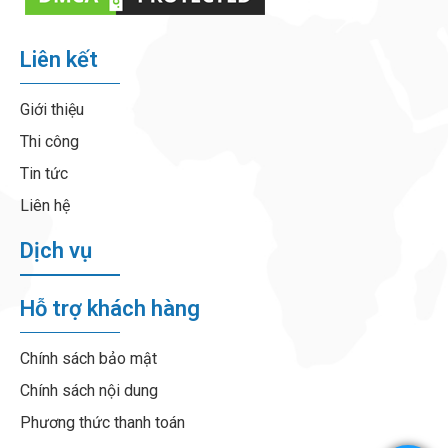
Liên kết
Giới thiệu
Thi công
Tin tức
Liên hệ
Dịch vụ
Hỗ trợ khách hàng
Chính sách bảo mật
Chính sách nội dung
Phương thức thanh toán