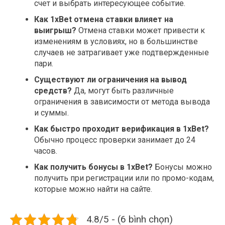
счет и выбрать интересующее событие.
Как 1xBet отмена ставки влияет на
выигрыш?
Отмена ставки может привести к
изменениям в условиях, но в большинстве
случаев не затрагивает уже подтвержденные
пари.
Существуют ли ограничения на вывод
средств?
Да, могут быть различные
ограничения в зависимости от метода вывода
и суммы.
Как быстро проходит верификация в 1xBet?
Обычно процесс проверки занимает до 24
часов.
Как получить бонусы в 1xBet?
Бонусы можно
получить при регистрации или по промо-кодам,
которые можно найти на сайте.
4.8/5 - (6 bình chọn)