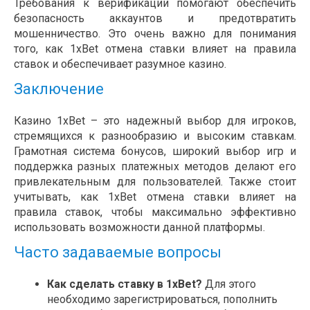
Требования к верификации помогают обеспечить
безопасность аккаунтов и предотвратить
мошенничество. Это очень важно для понимания
того, как 1xBet отмена ставки влияет на правила
ставок и обеспечивает разумное казино.
Заключение
Казино 1xBet – это надежный выбор для игроков,
стремящихся к разнообразию и высоким ставкам.
Грамотная система бонусов, широкий выбор игр и
поддержка разных платежных методов делают его
привлекательным для пользователей. Также стоит
учитывать, как 1xBet отмена ставки влияет на
правила ставок, чтобы максимально эффективно
использовать возможности данной платформы.
Часто задаваемые вопросы
Как сделать ставку в 1xBet?
Для этого
необходимо зарегистрироваться, пополнить