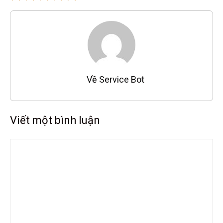
Về Service Bot
Viết một bình luận