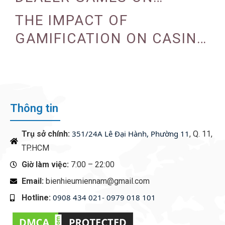
CASINO EXPERIENCE
THE IMPACT OF
GAMIFICATION ON CASINO
ENGAGEMENT
Thông tin
351/24A Lê Đại Hành, Phường 11
Trụ sở chính:
, Q. 11,
TP.HCM
Giờ làm việc:
7:00 – 22:00
Email:
bienhieumiennam@gmail.com
0908 434 021- 0979 018 101
Hotline:
‭