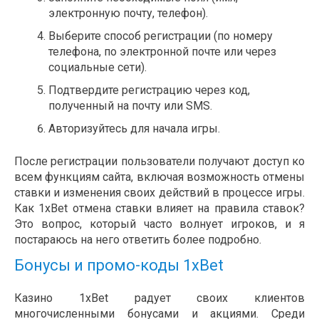
электронную почту, телефон).
Выберите способ регистрации (по номеру
телефона, по электронной почте или через
социальные сети).
Подтвердите регистрацию через код,
полученный на почту или SMS.
Авторизуйтесь для начала игры.
После регистрации пользователи получают доступ ко
всем функциям сайта, включая возможность отмены
ставки и изменения своих действий в процессе игры.
Как 1xBet отмена ставки влияет на правила ставок?
Это вопрос, который часто волнует игроков, и я
постараюсь на него ответить более подробно.
Бонусы и промо-коды 1xBet
Казино 1xBet радует своих клиентов
многочисленными бонусами и акциями. Среди