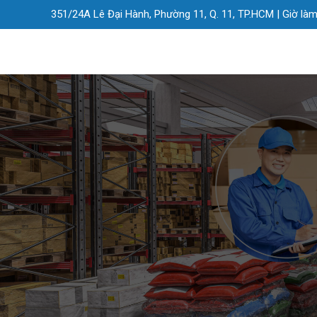
351/24A Lê Đại Hành, Phường 11, Q. 11, TP.HCM |
Giờ làm