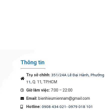
Thông tin
351/24A Lê Đại Hành, Phường
Trụ sở chính:
11
, Q. 11, TP.HCM
Giờ làm việc:
7:00 – 22:00
Email:
bienhieumiennam@gmail.com
0908 434 021- 0979 018 101
Hotline:
‭