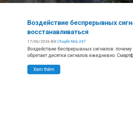
Воздействие беспрерывных сигна
восстанавливаться
17/06/2026
Bởi
Chuyển Nhà 247
Воздействие беспрерывных сигналов: почему 
обретает десятки сигналов ежедневно. Смарт
Xem thêm